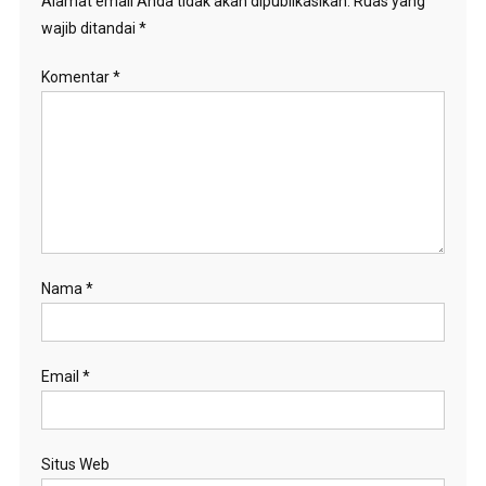
Alamat email Anda tidak akan dipublikasikan.
Ruas yang
wajib ditandai
*
Komentar
*
Nama
*
Email
*
Situs Web