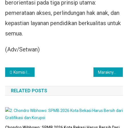
berorientasi pada tiga prinsip utama:
pemerataan akses, perlindungan hak anak, dan
kepastian layanan pendidikan berkualitas untuk
semua.
(Adv/Setwan)
Navigasi
Komisi II DPRD Kota Bekasi Atasi Banjir Perumahan IKIP
Maraknya Kasus Kekerasan Seksual di Pesantren, Fraksi PKB Kota Bekasi Desak Pemkot Bertindak
pos
RELATED POSTS
Chondro Wibhowo: SPMB 2026 Kota Bekasi Harus Bersih Dari