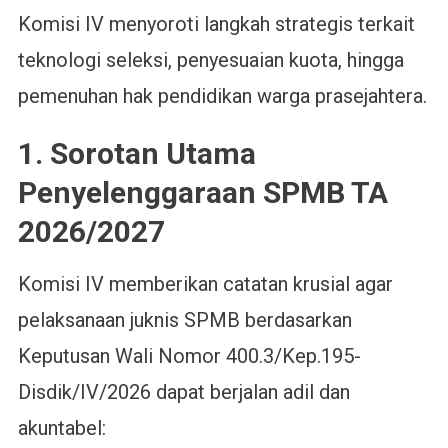
Hingga
Komisi IV menyoroti langkah strategis terkait
Solusi
Sekolah
teknologi seleksi, penyesuaian kuota, hingga
Swasta
pemenuhan hak pendidikan warga prasejahtera.
Gratis
1. Sorotan Utama
Penyelenggaraan SPMB TA
2026/2027
Komisi IV memberikan catatan krusial agar
pelaksanaan juknis SPMB berdasarkan
Keputusan Wali Nomor 400.3/Kep.195-
Disdik/IV/2026 dapat berjalan adil dan
akuntabel: