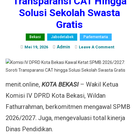
Transparansi CAT Hingga
Solusi Sekolah Swasta
Gratis
Bekasi
Jabodetabek
Parlementaria
Admin
On
Mei 19, 2026
Leave A Comment
Komisi
IV
DPRD
Kota
Bekasi
menit.online,
KOTA BEKASI
– Wakil Ketua
Kawal
Komisi IV DPRD Kota Bekasi, Wildan
Ketat
SPMB
Fathurrahman, berkomitmen mengawal SPMB
2026/2027:
2026/2027. Juga, mengevaluasi total kinerja
Soroti
Transparans
Dinas Pendidikan.
CAT