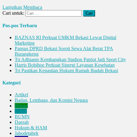
Lanjutkan Membaca
Cari untuk:
Pos-pos Terbaru
BAZNAS RI Perkuat UMKM Bekasi Lewat Digital
Marketing
Pansus DPRD Bekasi Soroti Sewa Alat Berat TPA
Burangkeng
Tri Adhianto Kembangkan Stadion Patriot Jadi Sport City
Harris Bobihoe Perkuat Sinergi Layanan Kesehatan
Tri Pastikan Kepastian Hukum Rumah Ibadah Bekasi
Kategori
Artikel
Badan, Lembaga, dan Komisi Negara
Bekasi
Bogor
BUMN
Daerah
Hukum & HAM
Jabodetabek