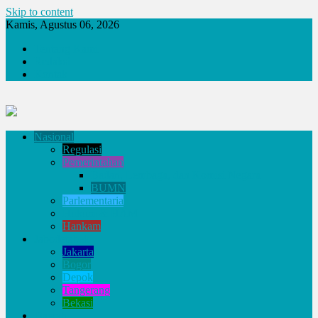
Skip to content
Kamis, Agustus 06, 2026
Tentang Kami
Redaksi
Kontak
Nasional
Regulasi
Pemerintahan
Badan, Lembaga, dan Komisi Negara
BUMN
Parlementaria
Hukum & HAM
Hankam
Jabodetabek
Jakarta
Bogor
Depok
Tangerang
Bekasi
Daerah