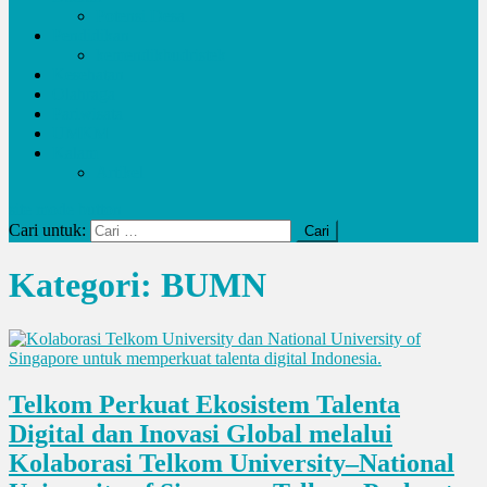
Potensi Desa
Pendidikan
kemendikbudristek
Kesehatan
Olahraga
Pariwisata
UMKM
Kalam
Artikel
site mode button
Cari untuk:
Kategori:
BUMN
Telkom Perkuat Ekosistem Talenta
Digital dan Inovasi Global melalui
Kolaborasi Telkom University–National