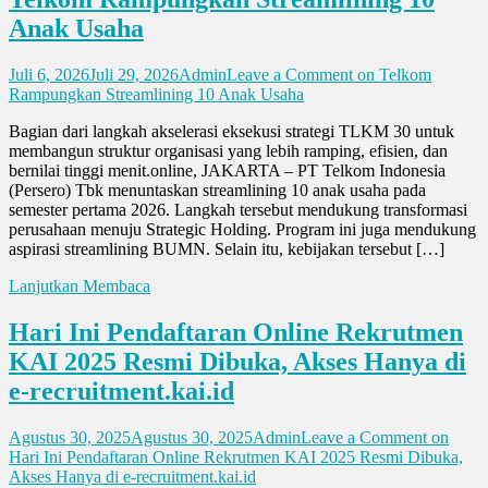
Anak Usaha
Juli 6, 2026
Juli 29, 2026
Admin
Leave a Comment
on Telkom
Rampungkan Streamlining 10 Anak Usaha
Bagian dari langkah akselerasi eksekusi strategi TLKM 30 untuk
membangun struktur organisasi yang lebih ramping, efisien, dan
bernilai tinggi menit.online, JAKARTA – PT Telkom Indonesia
(Persero) Tbk menuntaskan streamlining 10 anak usaha pada
semester pertama 2026. Langkah tersebut mendukung transformasi
perusahaan menuju Strategic Holding. Program ini juga mendukung
aspirasi streamlining BUMN. Selain itu, kebijakan tersebut […]
Lanjutkan Membaca
Hari Ini Pendaftaran Online Rekrutmen
KAI 2025 Resmi Dibuka, Akses Hanya di
e-recruitment.kai.id
Agustus 30, 2025
Agustus 30, 2025
Admin
Leave a Comment
on
Hari Ini Pendaftaran Online Rekrutmen KAI 2025 Resmi Dibuka,
Akses Hanya di e-recruitment.kai.id