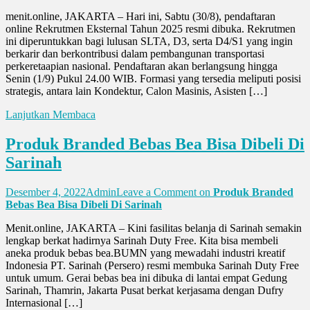
menit.online, JAKARTA – Hari ini, Sabtu (30/8), pendaftaran
online Rekrutmen Eksternal Tahun 2025 resmi dibuka. Rekrutmen
ini diperuntukkan bagi lulusan SLTA, D3, serta D4/S1 yang ingin
berkarir dan berkontribusi dalam pembangunan transportasi
perkeretaapian nasional. Pendaftaran akan berlangsung hingga
Senin (1/9) Pukul 24.00 WIB. Formasi yang tersedia meliputi posisi
strategis, antara lain Kondektur, Calon Masinis, Asisten […]
Lanjutkan Membaca
Produk Branded Bebas Bea Bisa Dibeli Di
Sarinah
Desember 4, 2022
Admin
Leave a Comment
on
Produk Branded
Bebas Bea Bisa Dibeli Di Sarinah
Menit.online, JAKARTA – Kini fasilitas belanja di Sarinah semakin
lengkap berkat hadirnya Sarinah Duty Free. Kita bisa membeli
aneka produk bebas bea.BUMN yang mewadahi industri kreatif
Indonesia PT. Sarinah (Persero) resmi membuka Sarinah Duty Free
untuk umum. Gerai bebas bea ini dibuka di lantai empat Gedung
Sarinah, Thamrin, Jakarta Pusat berkat kerjasama dengan Dufry
Internasional […]