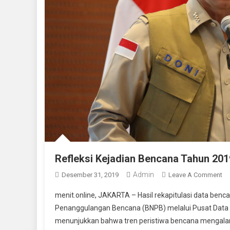
Refleksi Kejadian Bencana Tahun 20
Admin
On
Desember 31, 2019
Leave A Comment
Re
menit.online, JAKARTA – Hasil rekapitulasi data ben
Ke
Penanggulangan Bencana (BNPB) melalui Pusat Data
B
menunjukkan bahwa tren peristiwa bencana mengalam
Ta