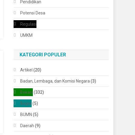
Pendidikan
Potensi Desa
Regulasi
UMKM
KATEGORI POPULER
Artikel
(20)
Badan, Lembaga, dan Komisi Negara
(3)
Bekasi
(332)
Bogor
(5)
BUMN
(5)
Daerah
(9)