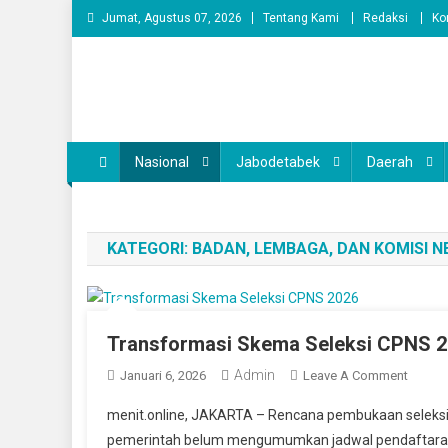
Skip
Jumat, Agustus 07, 2026
Tentang Kami
Redaksi
Ko
to
content
Nasional
Jabodetabek
Daerah
KATEGORI:
BADAN, LEMBAGA, DAN KOMISI 
Transformasi Skema Seleksi CPNS 
Admin
On
Januari 6, 2026
Leave A Comment
Transf
menit.online, JAKARTA – Rencana pembukaan seleksi 
Skema
pemerintah belum mengumumkan jadwal pendaftaran 
Seleks