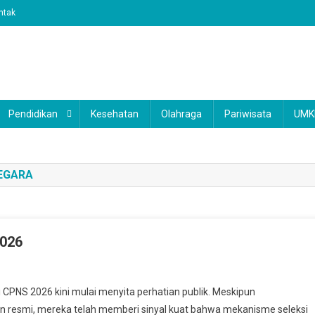
ntak
Pendidikan
Kesehatan
Olahraga
Pariwisata
UM
NEGARA
2026
ormasi
CPNS 2026 kini mulai menyita perhatian publik. Meskipun
resmi, mereka telah memberi sinyal kuat bahwa mekanisme seleksi
i