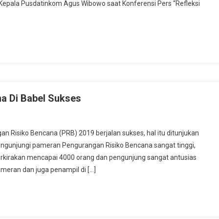
 Kepala Pusdatinkom Agus Wibowo saat Konferensi Pers “Refleksi
19
an
tensi
ncaman
encana
hun
20
a Di Babel Sukses
eran
Risiko Bencana (PRB) 2019 berjalan sukses, hal itu ditunjukan
gurangan
gunjungi pameran Pengurangan Risiko Bencana sangat tinggi,
ko
perkirakan mencapai 4000 orang dan pengunjung sangat antusias
cana
meran dan juga penampil di […]
el
ses