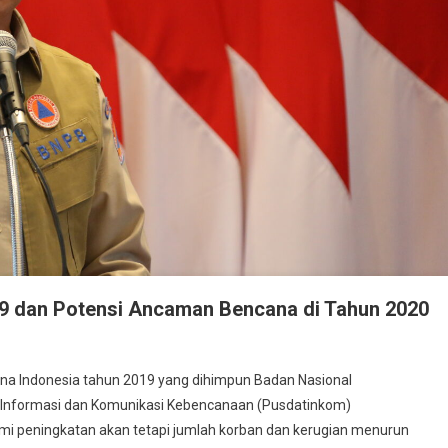
19 dan Potensi Ancaman Bencana di Tahun 2020
fleksi
cana Indonesia tahun 2019 yang dihimpun Badan Nasional
jadian
 Informasi dan Komunikasi Kebencanaan (Pusdatinkom)
encana
i peningkatan akan tetapi jumlah korban dan kerugian menurun
hun