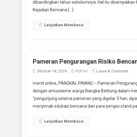
dibandingkan tahun sebelumnya. Hal itu disampaikan
20
D
Kejadian Bencana […]
Po
A
Lanjutkan Membaca
B
Di
Ta
20
Pameran Pengurangan Risiko Bencan
Admin
On
Oktober 14, 2019
Leave A Comment
Pam
menit.online, PANGKAL PINANG – Pameran Pengurangan 
Pen
dengan antusiasme warga Bangka Belitung dalam men
Risi
“pengunjung selama pameran yang digelar 3 hari, di
Ben
menyimak edukasi bencana dari para pengisi stand pa
Di
Bab
Suk
Lanjutkan Membaca