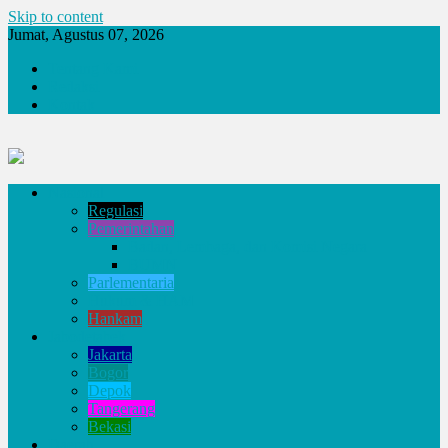
Skip to content
Jumat, Agustus 07, 2026
Tentang Kami
Redaksi
Kontak
Nasional
Regulasi
Pemerintahan
Badan, Lembaga, dan Komisi Negara
BUMN
Parlementaria
Hukum & HAM
Hankam
Jabodetabek
Jakarta
Bogor
Depok
Tangerang
Bekasi
Daerah