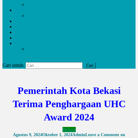
Potensi Desa
Pendidikan
kemendikbudristek
Kesehatan
Olahraga
Pariwisata
UMKM
Kalam
Artikel
site mode button
Cari untuk:
Pemerintah Kota Bekasi
Terima Penghargaan UHC
Award 2024
Bekasi
Agustus 9, 2024
Oktober 1, 2024
Admin
Leave a Comment
on