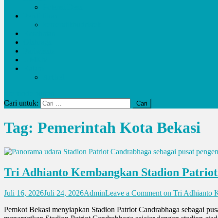
Potensi Desa
Pendidikan
kemendikbudristek
Kesehatan
Olahraga
Pariwisata
UMKM
Kalam
Artikel
site mode button
Cari untuk:
Tag:
Pemerintah Kota Bekasi
Tri Adhianto Kembangkan Stadion Patriot 
Juli 16, 2026
Juli 24, 2026
Admin
Leave a Comment
on Tri Adhianto K
Pemkot Bekasi menyiapkan Stadion Patriot Candrabhaga sebagai pusat