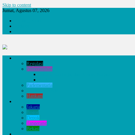
Skip to content
Jumat, Agustus 07, 2026
Tentang Kami
Redaksi
Kontak
Nasional
Regulasi
Pemerintahan
Badan, Lembaga, dan Komisi Negara
BUMN
Parlementaria
Hukum & HAM
Hankam
Jabodetabek
Jakarta
Bogor
Depok
Tangerang
Bekasi
Daerah