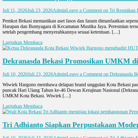
Juli 11, 2026
Juli 23, 2026
Admin
Leave a Comment
on Tri Resmikan 
Pemkot Bekasi memastikan aset fasos dan fasum dimanfaatkan sepe
Harapan dan Bumyagara di Kecamatan Mustika Jaya. Peresmian terse
setelah pengembang menyerahkannya sesuai ketentuan. […]
Lanjutkan Membaca
Dekranasda Bekasi Promosikan UMKM d
Juli 10, 2026
Juli 23, 2026
Admin
Leave a Comment
on Dekranasda B
Wiwiek Hargono membawa delapan brand unggulan Kota Bekasi pad
puncak Hari Ulang Tahun ke-46 Dewan Kerajinan Nasional (Dekranas
UMKM Kota Bekasi. Wiwiek […]
Lanjutkan Membaca
Tri Adhianto Siapkan Perpustakaan Mode
Juli 10, 2026
Juli 23, 2026
Admin
Leave a Comment
on Tri Adhianto 