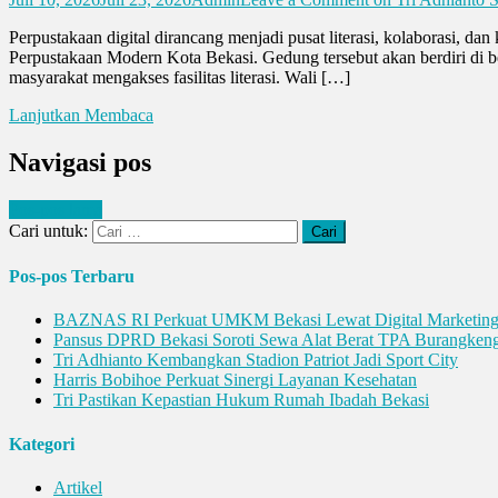
Perpustakaan digital dirancang menjadi pusat literasi, kolaborasi
Perpustakaan Modern Kota Bekasi. Gedung tersebut akan berdiri di 
masyarakat mengakses fasilitas literasi. Wali […]
Lanjutkan Membaca
Navigasi pos
Pos-pos lama
Cari untuk:
Pos-pos Terbaru
BAZNAS RI Perkuat UMKM Bekasi Lewat Digital Marketin
Pansus DPRD Bekasi Soroti Sewa Alat Berat TPA Burangken
Tri Adhianto Kembangkan Stadion Patriot Jadi Sport City
Harris Bobihoe Perkuat Sinergi Layanan Kesehatan
Tri Pastikan Kepastian Hukum Rumah Ibadah Bekasi
Kategori
Artikel