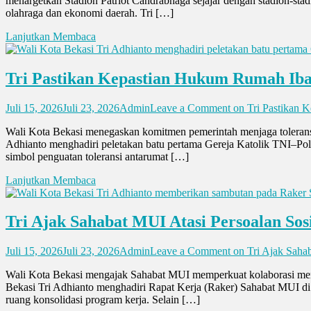
menargetkan Stadion Patriot Candrabhaga sejajar dengan stadion-stad
olahraga dan ekonomi daerah. Tri […]
Lanjutkan Membaca
Tri Pastikan Kepastian Hukum Rumah Iba
Juli 15, 2026
Juli 23, 2026
Admin
Leave a Comment
on Tri Pastikan 
Wali Kota Bekasi menegaskan komitmen pemerintah menjaga tolerans
Adhianto menghadiri peletakan batu pertama Gereja Katolik TNI–Polri
simbol penguatan toleransi antarumat […]
Lanjutkan Membaca
Tri Ajak Sahabat MUI Atasi Persoalan Sos
Juli 15, 2026
Juli 23, 2026
Admin
Leave a Comment
on Tri Ajak Sahab
Wali Kota Bekasi mengajak Sahabat MUI memperkuat kolaborasi men
Bekasi Tri Adhianto menghadiri Rapat Kerja (Raker) Sahabat MUI di 
ruang konsolidasi program kerja. Selain […]