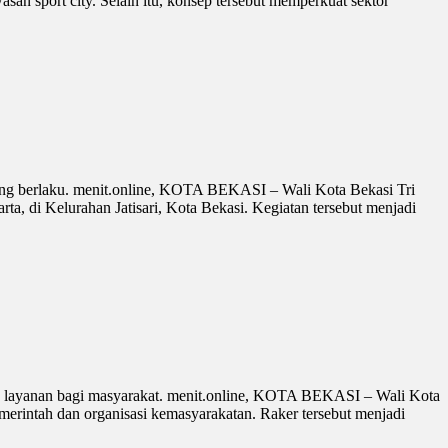
an sport city. Selain itu, konsep tersebut memperkuat sektor
yang berlaku. menit.online, KOTA BEKASI – Wali Kota Bekasi Tri
a, di Kelurahan Jatisari, Kota Bekasi. Kegiatan tersebut menjadi
s layanan bagi masyarakat. menit.online, KOTA BEKASI – Wali Kota
erintah dan organisasi kemasyarakatan. Raker tersebut menjadi