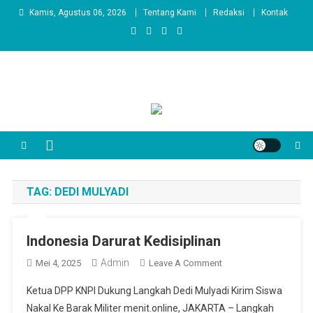
Skip
Kamis, Agustus 06, 2026
Tentang Kami
Redaksi
Kontak
to
content
TAG:
DEDI MULYADI
Indonesia Darurat Kedisiplinan
Admin
On
Mei 4, 2025
Leave A Comment
Indonesia
Ketua DPP KNPI Dukung Langkah Dedi Mulyadi Kirim Siswa
Darurat
Nakal Ke Barak Militer menit.online, JAKARTA – Langkah
Kedisiplinan