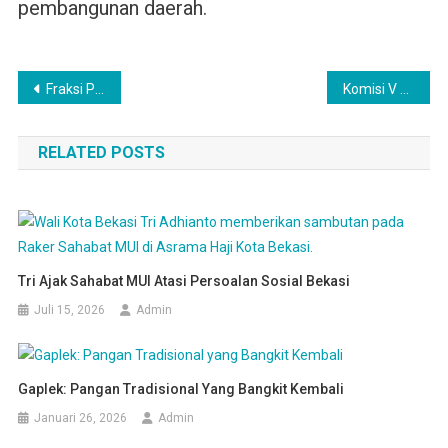
pembangunan daerah.
Navigasi
Fraksi PKB DPRD Kota Bekasi Gelar Diskusi dan Isra Miraj
Komisi V Dukung Penuh Rencana Mendes Yandri Evaulasi TPP yang Terbukti Nyaleg
pos
RELATED POSTS
Tri Ajak Sahabat MUI Atasi Persoalan Sosial Bekasi
Juli 15, 2026
Admin
Gaplek: Pangan Tradisional Yang Bangkit Kembali
Januari 26, 2026
Admin