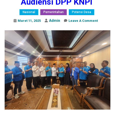
Audiensi DPP KNPI
Nasional
Pemerintahan
Potensi Desa
Admin
On
Maret 11, 2025
Leave A Comment
Kementeri
Desa
Terima
Audiensi
DPP
KNPI