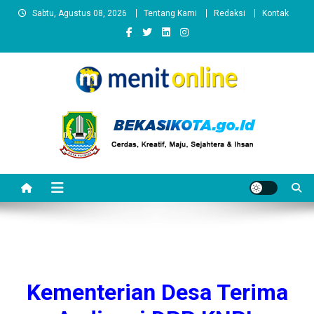
Skip
Sabtu, Agustus 08, 2026
Tentang Kami
Redaksi
Kontak
to
content
Kementerian Desa Terima