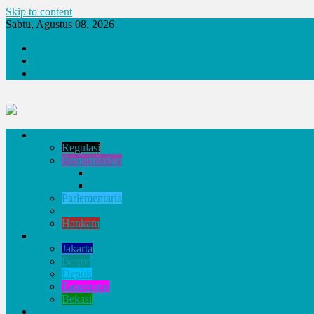
Skip to content
Sabtu, Agustus 08, 2026
Tentang Kami
Redaksi
Kontak
Nasional
Regulasi
Pemerintahan
Badan, Lembaga, dan Komisi Negara
BUMN
Parlementaria
Hukum & HAM
Hankam
Jabodetabek
Jakarta
Bogor
Depok
Tangerang
Bekasi
Daerah