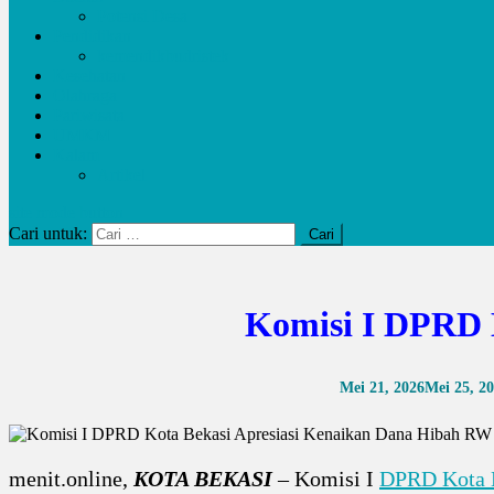
Potensi Desa
Pendidikan
kemendikbudristek
Kesehatan
Olahraga
Pariwisata
UMKM
Kalam
Artikel
site mode button
Cari untuk:
Komisi I DPRD 
Mei 21, 2026
Mei 25, 2
menit.online,
KOTA BEKASI
– Komisi I
DPRD Kota 