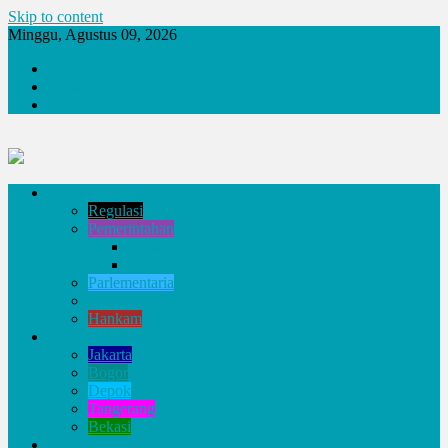
Skip to content
Minggu, Agustus 09, 2026
Tentang Kami
Redaksi
Kontak
Nasional
Regulasi
Pemerintahan
Badan, Lembaga, dan Komisi Negara
BUMN
Parlementaria
Hukum & HAM
Hankam
Jabodetabek
Jakarta
Bogor
Depok
Tangerang
Bekasi
Daerah