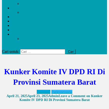
Potensi Desa
Pendidikan
kemendikbudristek
Kesehatan
Olahraga
Pariwisata
UMKM
Kalam
Artikel
site mode button
Cari untuk:
Kunker Komite IV DPD RI Di
Provinsi Sumatera Barat
Nasional
Parlementaria
April 21, 2025
April 23, 2025
Admin
Leave a Comment
on Kunker
Komite IV DPD RI Di Provinsi Sumatera Barat