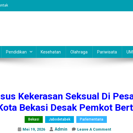
ontak
Pendidikan
Kesehatan
Olahraga
Pariwisata
UM
sus Kekerasan Seksual Di Pesan
Kota Bekasi Desak Pemkot Bert
Bekasi
Jabodetabek
Parlementaria
Admin
On
Mei 19, 2026
Leave A Comment