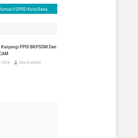
Komisi II DPRD Kota Bekasi Desak Ketegasan Jadwal Truk
 Kunjungi PPID BKPSDM Dan
 CAM
, 2024
Ilda Ruslianti