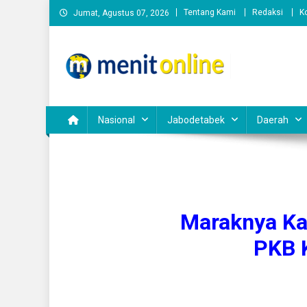
Skip
Tentang Kami
Redaksi
K
Jumat, Agustus 07, 2026
to
content
Nasional
Jabodetabek
Daerah
Maraknya Ka
PKB 