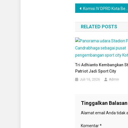
Navigasi
Komisi IV DPRD Kota Bekasi Kawal Ketat SPMB 2026/2027: Soroti Transparansi CAT hingga Solusi Sekolah Swasta Gratis
pos
RELATED POSTS
Tri Adhianto Kembangkan S
Patriot Jadi Sport City
Juli 16, 2026
Admin
Tinggalkan Balasan
Alamat email Anda tidak a
Komentar
*