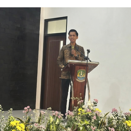
Maraknya
Kasus
Kekerasan
Seksual
Di
Pesantren,
Fraksi
PKB
Kota
Bekasi
Desak
Pemkot
Bertindak