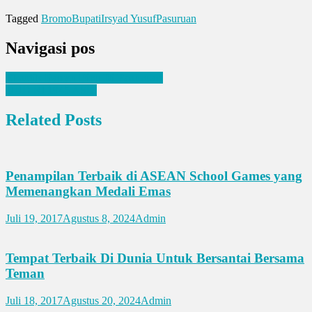
Tagged
Bromo
Bupati
Irsyad Yusuf
Pasuruan
Navigasi pos
Eksotik Banyu Biru Di Pasuruan
UUD RI 1945 ASLI
Related Posts
Penampilan Terbaik di ASEAN School Games yang
Memenangkan Medali Emas
Juli 19, 2017
Agustus 8, 2024
Admin
Tempat Terbaik Di Dunia Untuk Bersantai Bersama
Teman
Juli 18, 2017
Agustus 20, 2024
Admin