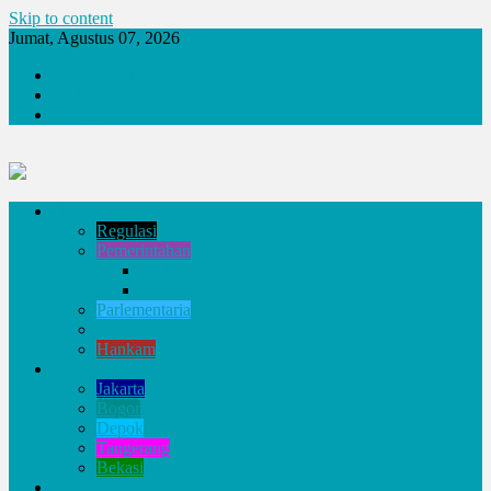
Skip to content
Jumat, Agustus 07, 2026
Tentang Kami
Redaksi
Kontak
Nasional
Regulasi
Pemerintahan
Badan, Lembaga, dan Komisi Negara
BUMN
Parlementaria
Hukum & HAM
Hankam
Jabodetabek
Jakarta
Bogor
Depok
Tangerang
Bekasi
Daerah