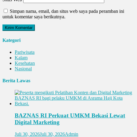
Simpan nama, email, dan situs web saya pada peramban ini
untuk komentar saya berikutnya.
Kategori
Pariwisata
Kalam
Kesehatan
Nasional
Berita Lawas
BAZNAS RI Perkuat UMKM Bekasi Lewat
Digital Marketing
Juli 30, 2026
Juli 30, 2026
Admin