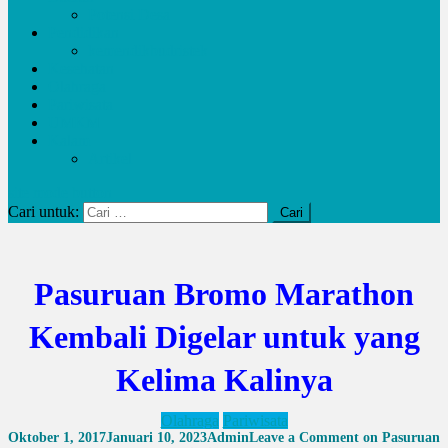
Potensi Desa
Pendidikan
kemendikbudristek
Kesehatan
Olahraga
Pariwisata
UMKM
Kalam
Artikel
site mode button
Cari untuk:
Pasuruan Bromo Marathon
Kembali Digelar untuk yang
Kelima Kalinya
Olahraga
Pariwisata
Oktober 1, 2017
Januari 10, 2023
Admin
Leave a Comment
on
Pasuruan