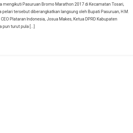
ara mengikuti Pasuruan Bromo Marathon 2017 di Kecamatan Tosari,
o
pelari tersebut diberangkatkan langsung oleh Bupati Pasuruan, H.M.
thon
ad, CEO Plataran Indonesia, Josua Makes, Ketua DPRD Kabupaten
ali
pun turut pula […]
ar
ma
ya