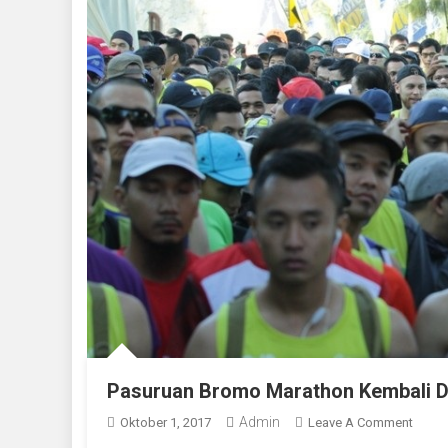
Pasuruan Bromo Marathon Kembali Di
Admin
On
Oktober 1, 2017
Leave A Comment
Pasu