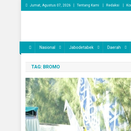
Skip
Jumat, Agustus 07, 2026
Tentang Kami
Redaksi
Ko
to
content
Nasional
Jabodetabek
Daerah
TAG:
BROMO