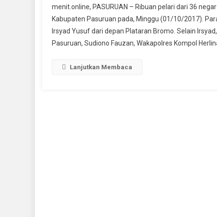
menit.online, PASURUAN – Ribuan pelari dari 36 neg
Brom
Kabupaten Pasuruan pada, Minggu (01/10/2017). Para 
Mara
Irsyad Yusuf dari depan Plataran Bromo. Selain Irsy
Kemb
Pasuruan, Sudiono Fauzan, Wakapolres Kompol Herlina 
Digel
Untuk
Yang
Lanjutkan Membaca
Keli
Kalin