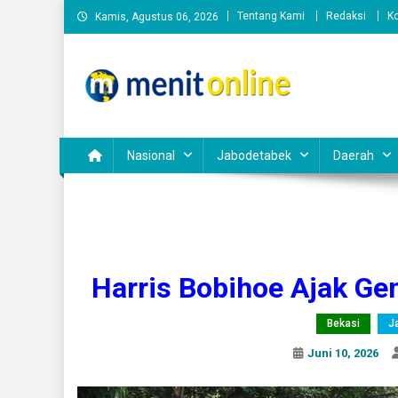
Skip
Tentang Kami
Redaksi
K
Kamis, Agustus 06, 2026
to
content
Nasional
Jabodetabek
Daerah
Harris Bobihoe Ajak Ge
Bekasi
J
Juni 10, 2026