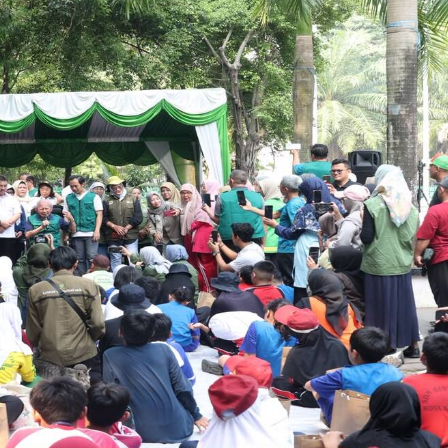
Ajak
Generasi
Muda
Peduli
Lingkungan