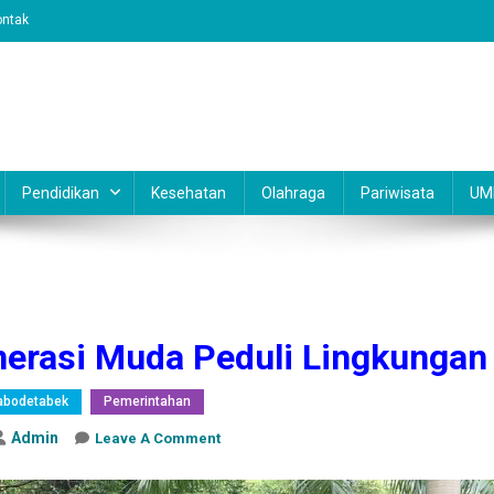
ontak
Pendidikan
Kesehatan
Olahraga
Pariwisata
UM
nerasi Muda Peduli Lingkungan
abodetabek
Pemerintahan
Admin
On
Leave A Comment
Harris
Bobihoe