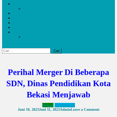
Pendidikan
kemendikbudristek
Kesehatan
Olahraga
Pariwisata
UMKM
Kalam
Artikel
site mode button
Cari
untuk:
Perihal Merger Di Beberapa
SDN, Dinas Pendidikan Kota
Bekasi Menjawab
Bekasi
Jabodetabek
on
Juni 10, 2023
Juni 11, 2023
Admin
Leave a Comment
Perihal