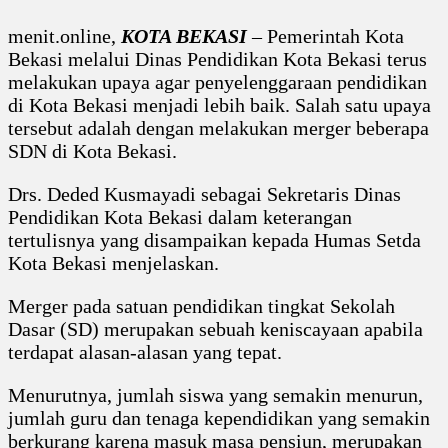
Merger
Di
menit.online,
KOTA BEKASI
– Pemerintah Kota
Beberapa
SDN,
Bekasi melalui Dinas Pendidikan Kota Bekasi terus
Dinas
melakukan upaya agar penyelenggaraan pendidikan
Pendidika
Kota
di Kota Bekasi menjadi lebih baik. Salah satu upaya
Bekasi
tersebut adalah dengan melakukan merger beberapa
Menjawab
SDN di Kota Bekasi.
Drs. Deded Kusmayadi sebagai Sekretaris Dinas
Pendidikan Kota Bekasi dalam keterangan
tertulisnya yang disampaikan kepada Humas Setda
Kota Bekasi menjelaskan.
Merger pada satuan pendidikan tingkat Sekolah
Dasar (SD) merupakan sebuah keniscayaan apabila
terdapat alasan-alasan yang tepat.
Menurutnya, jumlah siswa yang semakin menurun,
jumlah guru dan tenaga kependidikan yang semakin
berkurang karena masuk masa pensiun, merupakan