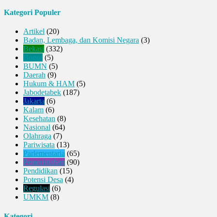
Kategori Populer
Artikel
(20)
Badan, Lembaga, dan Komisi Negara
(3)
Bekasi
(332)
Bogor
(5)
BUMN
(5)
Daerah
(9)
Hukum & HAM
(5)
Jabodetabek
(187)
Jakarta
(6)
Kalam
(6)
Kesehatan
(8)
Nasional
(64)
Olahraga
(7)
Pariwisata
(13)
Parlementaria
(65)
Pemerintahan
(90)
Pendidikan
(15)
Potensi Desa
(4)
Regulasi
(6)
UMKM
(8)
Kategori