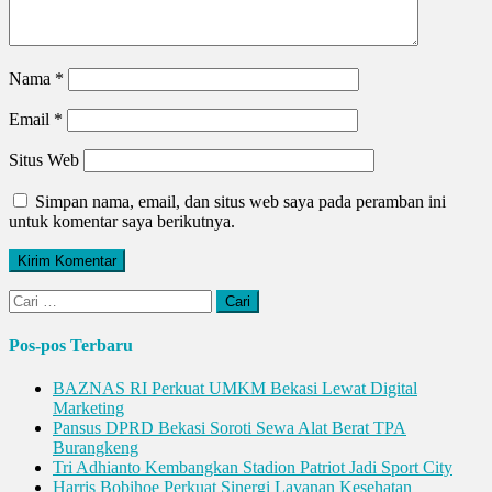
Nama
*
Email
*
Situs Web
Simpan nama, email, dan situs web saya pada peramban ini
untuk komentar saya berikutnya.
Cari
untuk:
Pos-pos Terbaru
BAZNAS RI Perkuat UMKM Bekasi Lewat Digital
Marketing
Pansus DPRD Bekasi Soroti Sewa Alat Berat TPA
Burangkeng
Tri Adhianto Kembangkan Stadion Patriot Jadi Sport City
Harris Bobihoe Perkuat Sinergi Layanan Kesehatan