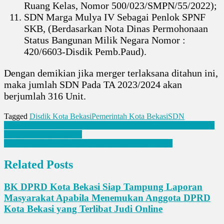
Ruang Kelas, Nomor 500/023/SMPN/55/2022);
SDN Marga Mulya IV Sebagai Penlok SPNF
SKB, (Berdasarkan Nota Dinas Permohonaan
Status Bangunan Milik Negara Nomor :
420/6603-Disdik Pemb.Paud).
Dengan demikian jika merger terlaksana ditahun ini,
maka jumlah SDN Pada TA 2023/2024 akan
berjumlah 316 Unit.
Tagged
Disdik Kota Bekasi
Pemerintah Kota Bekasi
SDN
Navigasi
Ciptakan Kemudahan Akses Informasi, Setjen DPD RI Luncurkan
Program Digital Signage
pos
Junaedi Layak Diusulkan Jabat Pj. Wali Kota Bekasi
Related Posts
BK DPRD Kota Bekasi Siap Tampung Laporan
Masyarakat Apabila Menemukan Anggota DPRD
Kota Bekasi yang Terlibat Judi Online