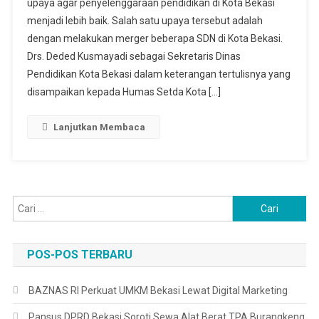
upaya agar penyelenggaraan pendidikan di Kota Bekasi
Beberapa
menjadi lebih baik. Salah satu upaya tersebut adalah
SDN,
Dinas
dengan melakukan merger beberapa SDN di Kota Bekasi.
Pendidikan
Drs. Deded Kusmayadi sebagai Sekretaris Dinas
Kota
Pendidikan Kota Bekasi dalam keterangan tertulisnya yang
Bekasi
disampaikan kepada Humas Setda Kota […]
Menjawab
Lanjutkan Membaca
Cari
untuk:
POS-POS TERBARU
BAZNAS RI Perkuat UMKM Bekasi Lewat Digital Marketing
Pansus DPRD Bekasi Soroti Sewa Alat Berat TPA Burangkeng