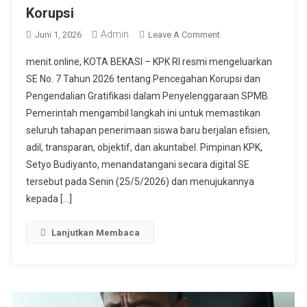
Korupsi
Admin
On
Juni 1, 2026
Leave A Comment
Chondro
menit.online, KOTA BEKASI – KPK RI resmi mengeluarkan
Wibhowo:
SE No. 7 Tahun 2026 tentang Pencegahan Korupsi dan
SPMB
Pengendalian Gratifikasi dalam Penyelenggaraan SPMB.
2026
Pemerintah mengambil langkah ini untuk memastikan
Kota
Bekasi
seluruh tahapan penerimaan siswa baru berjalan efisien,
Harus
adil, transparan, objektif, dan akuntabel. Pimpinan KPK,
Bersih
Setyo Budiyanto, menandatangani secara digital SE
Dari
tersebut pada Senin (25/5/2026) dan menujukannya
Gratifikasi
kepada […]
Dan
Korupsi
Lanjutkan Membaca