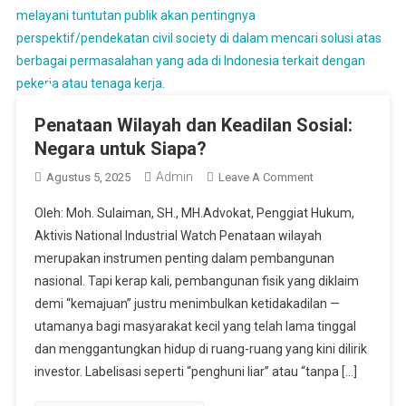
Penataan Wilayah dan Keadilan Sosial:
Negara untuk Siapa?
Admin
On
Agustus 5, 2025
Leave A Comment
Penataan
Oleh: Moh. Sulaiman, SH., MH.Advokat, Penggiat Hukum,
Wilayah
Aktivis National Industrial Watch Penataan wilayah
Dan
merupakan instrumen penting dalam pembangunan
Keadilan
nasional. Tapi kerap kali, pembangunan fisik yang diklaim
Sosial:
Negara
demi “kemajuan” justru menimbulkan ketidakadilan —
Untuk
utamanya bagi masyarakat kecil yang telah lama tinggal
Siapa?
dan menggantungkan hidup di ruang-ruang yang kini dilirik
investor. Labelisasi seperti “penghuni liar” atau “tanpa […]