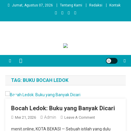
Skip
Jumat, Agustus 07, 2026
Tentang Kami
Redaksi
Kontak
to
content
TAG:
BUKU BOCAH LEDOK
Bocah Ledok: Buku yang Banyak Dicari
Admin
On
Mei 21, 2026
Leave A Comment
Bocah
menit.online, KOTA BEKASI — Sebuah istilah yang dulu
Ledok: