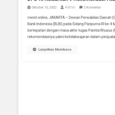
Admin
Pada
Oktober 10, 2022
2 Komentar
DPD
menit.online, JAKARTA – Dewan Perwakilan Daerah (D
RI
Bank Indonesia (BLBI) pada Sidang Paripurna RI ke-4 
Keluark
bertepatan dengan masa akhir tugas Panitia Khusus (P
9
rekomendasinya yakni ketidakwajaran dalam penjuala
Rekomen
Atas
Kasus
Lanjutkan Membaca
BLBI