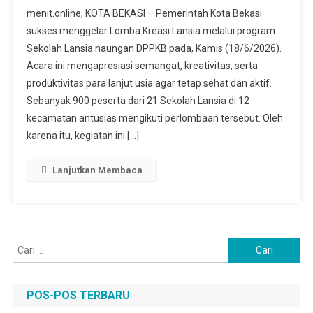
900
menit.online, KOTA BEKASI – Pemerintah Kota Bekasi
Lansia
sukses menggelar Lomba Kreasi Lansia melalui program
Kota
Sekolah Lansia naungan DPPKB pada, Kamis (18/6/2026).
Bekasi
Acara ini mengapresiasi semangat, kreativitas, serta
Unjuk
Kreativitas
produktivitas para lanjut usia agar tetap sehat dan aktif.
Di
Sebanyak 900 peserta dari 21 Sekolah Lansia di 12
Usia
kecamatan antusias mengikuti perlombaan tersebut. Oleh
Senja
karena itu, kegiatan ini […]
Lanjutkan Membaca
Cari
untuk:
POS-POS TERBARU