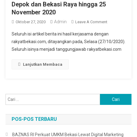
Depok dan Bekasi Raya hingga 25
November 2020
Admin
On
Oktober 27, 2020
Leave A Comment
Kang
Seluruh isi artikel berita ini hasil kerjasama dengan
Emil
rakyatbekasi.com, ditayangkan pada, Selasa (27/10/2020).
Perpanjang
Seluruh isinya menjadi tanggungjawab rakyatbekasi.com
PSBB
Bogor,
Depok
Lanjutkan Membaca
Dan
Bekasi
Raya
Hingga
Cari
25
untuk:
November
2020
POS-POS TERBARU
BAZNAS RI Perkuat UMKM Bekasi Lewat Digital Marketing