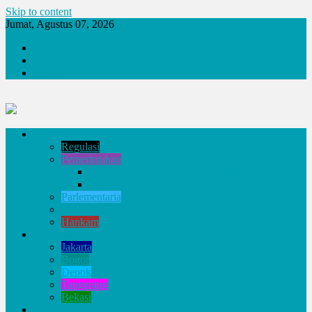
Skip to content
Jumat, Agustus 07, 2026
Tentang Kami
Redaksi
Kontak
Nasional
Regulasi
Pemerintahan
Badan, Lembaga, dan Komisi Negara
BUMN
Parlementaria
Hukum & HAM
Hankam
Jabodetabek
Jakarta
Bogor
Depok
Tangerang
Bekasi
Daerah