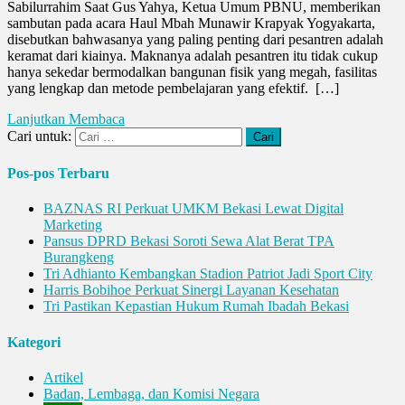
Sabilurrahim Saat Gus Yahya, Ketua Umum PBNU, memberikan
sambutan pada acara Haul Mbah Munawir Krapyak Yogyakarta,
disebutkan bahwasanya yang paling penting dari pesantren adalah
keramat dari kiainya. Maknanya adalah pesantren itu tidak cukup
hanya sekedar bermodalkan bangunan fisik yang megah, fasilitas
yang lengkap dan metode pembelajaran yang efektif. […]
Lanjutkan Membaca
Cari untuk:
Pos-pos Terbaru
BAZNAS RI Perkuat UMKM Bekasi Lewat Digital
Marketing
Pansus DPRD Bekasi Soroti Sewa Alat Berat TPA
Burangkeng
Tri Adhianto Kembangkan Stadion Patriot Jadi Sport City
Harris Bobihoe Perkuat Sinergi Layanan Kesehatan
Tri Pastikan Kepastian Hukum Rumah Ibadah Bekasi
Kategori
Artikel
Badan, Lembaga, dan Komisi Negara