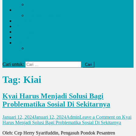
Potensi Desa
Pendidikan
kemendikbudristek
Kesehatan
Olahraga
Pariwisata
UMKM
Kalam
Artikel
site mode button
Cari untuk:
Tag:
Kiai
Kyai Harus Menjadi Solusi Bagi
Problematika Sosial Di Sekitarnya
Januari 12, 2024
Januari 12, 2024
Admin
Leave a Comment
on Kyai
Harus Menjadi Solusi Bagi Problematika Sosial Di Sekitarnya
Oleh: Cep Herry Syarifuddin, Pengasuh Pondok Pesantren