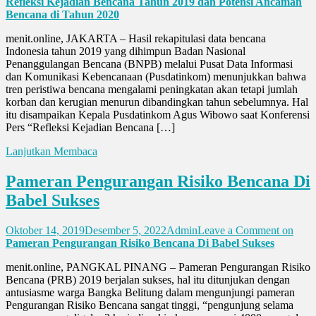
Refleksi Kejadian Bencana Tahun 2019 dan Potensi Ancaman
Bencana di Tahun 2020
menit.online, JAKARTA – Hasil rekapitulasi data bencana
Indonesia tahun 2019 yang dihimpun Badan Nasional
Penanggulangan Bencana (BNPB) melalui Pusat Data Informasi
dan Komunikasi Kebencanaan (Pusdatinkom) menunjukkan bahwa
tren peristiwa bencana mengalami peningkatan akan tetapi jumlah
korban dan kerugian menurun dibandingkan tahun sebelumnya. Hal
itu disampaikan Kepala Pusdatinkom Agus Wibowo saat Konferensi
Pers “Refleksi Kejadian Bencana […]
Lanjutkan Membaca
Pameran Pengurangan Risiko Bencana Di
Babel Sukses
Oktober 14, 2019
Desember 5, 2022
Admin
Leave a Comment
on
Pameran Pengurangan Risiko Bencana Di Babel Sukses
menit.online, PANGKAL PINANG – Pameran Pengurangan Risiko
Bencana (PRB) 2019 berjalan sukses, hal itu ditunjukan dengan
antusiasme warga Bangka Belitung dalam mengunjungi pameran
Pengurangan Risiko Bencana sangat tinggi, “pengunjung selama