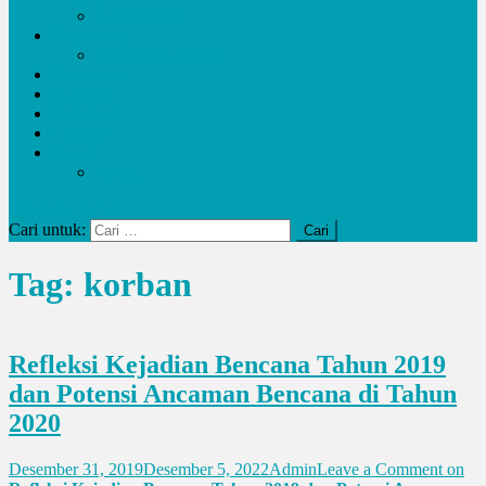
Potensi Desa
Pendidikan
kemendikbudristek
Kesehatan
Olahraga
Pariwisata
UMKM
Kalam
Artikel
site mode button
Cari untuk:
Tag:
korban
Refleksi Kejadian Bencana Tahun 2019
dan Potensi Ancaman Bencana di Tahun
2020
Desember 31, 2019
Desember 5, 2022
Admin
Leave a Comment
on