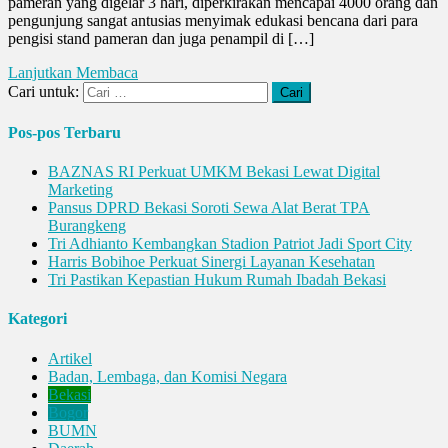
pameran yang digelar 3 hari, diperkirakan mencapai 4000 orang dan
pengunjung sangat antusias menyimak edukasi bencana dari para
pengisi stand pameran dan juga penampil di […]
Lanjutkan Membaca
Cari untuk:
Pos-pos Terbaru
BAZNAS RI Perkuat UMKM Bekasi Lewat Digital
Marketing
Pansus DPRD Bekasi Soroti Sewa Alat Berat TPA
Burangkeng
Tri Adhianto Kembangkan Stadion Patriot Jadi Sport City
Harris Bobihoe Perkuat Sinergi Layanan Kesehatan
Tri Pastikan Kepastian Hukum Rumah Ibadah Bekasi
Kategori
Artikel
Badan, Lembaga, dan Komisi Negara
Bekasi
Bogor
BUMN