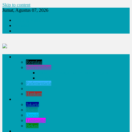
Skip to content
Jumat, Agustus 07, 2026
Tentang Kami
Redaksi
Kontak
Nasional
Regulasi
Pemerintahan
Badan, Lembaga, dan Komisi Negara
BUMN
Parlementaria
Hukum & HAM
Hankam
Jabodetabek
Jakarta
Bogor
Depok
Tangerang
Bekasi
Daerah