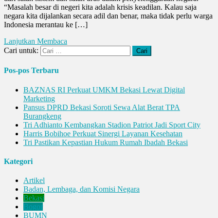
“Masalah besar di negeri kita adalah krisis keadilan. Kalau saja
negara kita dijalankan secara adil dan benar, maka tidak perlu warga
Indonesia merantau ke […]
Lanjutkan Membaca
Cari untuk:
Pos-pos Terbaru
BAZNAS RI Perkuat UMKM Bekasi Lewat Digital
Marketing
Pansus DPRD Bekasi Soroti Sewa Alat Berat TPA
Burangkeng
Tri Adhianto Kembangkan Stadion Patriot Jadi Sport City
Harris Bobihoe Perkuat Sinergi Layanan Kesehatan
Tri Pastikan Kepastian Hukum Rumah Ibadah Bekasi
Kategori
Artikel
Badan, Lembaga, dan Komisi Negara
Bekasi
Bogor
BUMN