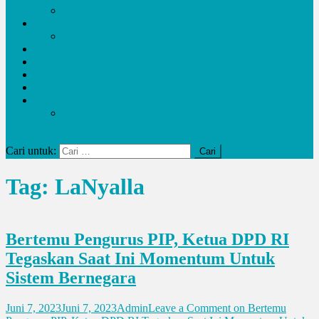
Potensi Desa
Pendidikan
kemendikbudristek
Kesehatan
Olahraga
Pariwisata
UMKM
Kalam
Artikel
site mode button
Cari untuk:
Tag:
LaNyalla
Bertemu Pengurus PIP, Ketua DPD RI
Tegaskan Saat Ini Momentum Untuk
Sistem Bernegara
Juni 7, 2023
Juni 7, 2023
Admin
Leave a Comment
on Bertemu