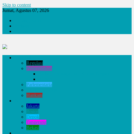
Skip to content
Jumat, Agustus 07, 2026
Tentang Kami
Redaksi
Kontak
Nasional
Regulasi
Pemerintahan
Badan, Lembaga, dan Komisi Negara
BUMN
Parlementaria
Hukum & HAM
Hankam
Jabodetabek
Jakarta
Bogor
Depok
Tangerang
Bekasi
Daerah