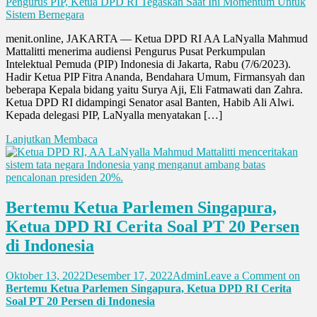
Pengurus PIP, Ketua DPD RI Tegaskan Saat Ini Momentum Untuk
Sistem Bernegara
menit.online, JAKARTA — Ketua DPD RI AA LaNyalla Mahmud
Mattalitti menerima audiensi Pengurus Pusat Perkumpulan
Intelektual Pemuda (PIP) Indonesia di Jakarta, Rabu (7/6/2023).
Hadir Ketua PIP Fitra Ananda, Bendahara Umum, Firmansyah dan
beberapa Kepala bidang yaitu Surya Aji, Eli Fatmawati dan Zahra.
Ketua DPD RI didampingi Senator asal Banten, Habib Ali Alwi.
Kepada delegasi PIP, LaNyalla menyatakan […]
Lanjutkan Membaca
Bertemu Ketua Parlemen Singapura,
Ketua DPD RI Cerita Soal PT 20 Persen
di Indonesia
Oktober 13, 2022
Desember 17, 2022
Admin
Leave a Comment
on
Bertemu Ketua Parlemen Singapura, Ketua DPD RI Cerita
Soal PT 20 Persen di Indonesia