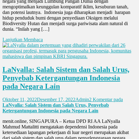
negara yang menjadi Lumbung Pangan Dunia dengan
mengoptimalkan keunggulan komparatif iklim, kesuburan tanah,
dan potensi lautnya. Indonesia juga diharapkan menjadi harapan
hidup penduduk bumi dengan penyediaan Oksigen melalui
Biodiversity Hutan dan menjadi surga pariwisata alam natural di
dunia. “Inilah yang […]
Lanjutkan Membaca
LaNyalla: Salah Sistem dan Salah Urus,
Penyebab Ketergantungan Indonesia
pada Negara Lain
Oktober 11, 2022
Desember 17, 2022
Admin
2 Komentar
pada
LaNyalla: Salah Sistem dan Salah Urus, Penyebab
Ketergantungan Indonesia pada Negara Lain
menit.online, SINGAPURA – Ketua DPD RI AA LaNyalla
Mahmud Mattalitti mengatakan dependensi Indonesia pada
ketersediaan lapangan pekerjaan di luar negeri merupakan akibat
dari salah sistem dan salah urus dalam penyelenggaraan negara.