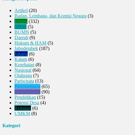
Artikel
(20)
Badan, Lembaga, dan Komisi Negara
(3)
Bekasi
(332)
Bogor
(5)
BUMN
(5)
Daerah
(9)
Hukum & HAM
(5)
Jabodetabek
(187)
Jakarta
(6)
Kalam
(6)
Kesehatan
(8)
Nasional
(64)
Olahraga
(7)
Pariwisata
(13)
Parlementaria
(65)
Pemerintahan
(90)
Pendidikan
(15)
Potensi Desa
(4)
Regulasi
(6)
UMKM
(8)
Kategori