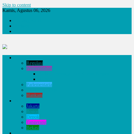
Skip to content
Kamis, Agustus 06, 2026
Tentang Kami
Redaksi
Kontak
Nasional
Regulasi
Pemerintahan
Badan, Lembaga, dan Komisi Negara
BUMN
Parlementaria
Hukum & HAM
Hankam
Jabodetabek
Jakarta
Bogor
Depok
Tangerang
Bekasi
Daerah