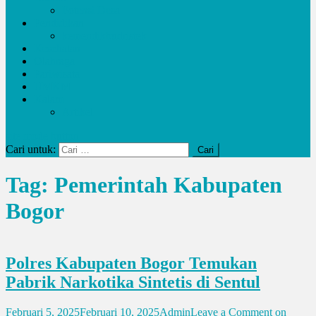
Potensi Desa
Pendidikan
kemendikbudristek
Kesehatan
Olahraga
Pariwisata
UMKM
Kalam
Artikel
site mode button
Cari untuk:
Tag:
Pemerintah Kabupaten
Bogor
Polres Kabupaten Bogor Temukan
Pabrik Narkotika Sintetis di Sentul
Februari 5, 2025
Februari 10, 2025
Admin
Leave a Comment
on