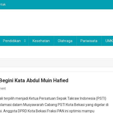
ntak
Pendidikan
Kesehatan
Olahraga
Pariwisata
UM
 Begini Kata Abdul Muin Hafied
On
ment
Kembali
li terpilih menjadi Ketua Persatuan Sepak Takraw Indonesia (PSTI)
Terpilih
klamasi dalam Musyawarah Cabang PSTI Kota Bekasi yang digelar di
Menjadi
si. Anggota DPRD Kota Bekasi Fraksi PAN ini optimis mampu
Ketua