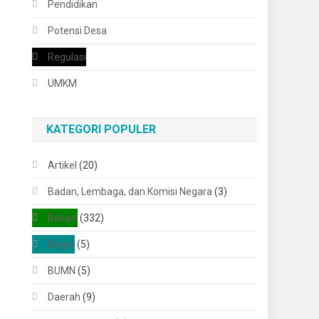
Pendidikan
Potensi Desa
Regulasi
UMKM
KATEGORI POPULER
Artikel
(20)
Badan, Lembaga, dan Komisi Negara
(3)
Bekasi
(332)
Bogor
(5)
BUMN
(5)
Daerah
(9)