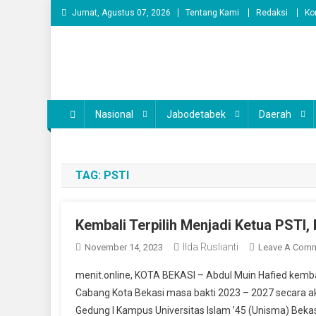
Skip
Jumat, Agustus 07, 2026
Tentang Kami
Redaksi
Ko
to
content
Nasional
Jabodetabek
Daerah
TAG:
PSTI
Kembali Terpilih Menjadi Ketua PSTI,
Ilda Ruslianti
November 14, 2023
Leave A Com
menit.online, KOTA BEKASI – Abdul Muin Hafied kemba
Cabang Kota Bekasi masa bakti 2023 – 2027 secara a
Gedung I Kampus Universitas Islam ’45 (Unisma) Beka