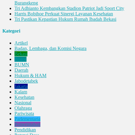
Burangkeng
Tri Adhianto Kembangkan Stadion Patriot Jadi Sport City
Harris Bobihoe Perkuat Sinergi Layanan Kesehatan
Tri Pastikan Kepastian Hukum Rumah Ibadah Bekasi
Kategori
Artikel
Badan, Lembaga, dan Komisi Negara
Bekasi
Bogor
BUMN
Daerah
Hukum & HAM
Jabodetabek
Jakarta
Kalam
Kesehatan
Nasional
Olahraga
Pariwisata
Parlementaria
Pemerintahan
Pendidikan