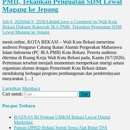
PMII, Tekankan Penguatan SDM Lewat
Magang ke Jepang
Juli 9, 2026
Juli 9, 2026
Admin
Leave a Comment
on Wali Kota
Bekasi Dukung Rakercab IKA PMII, Tekankan Penguatan SDM
Lewat Magang ke Jepang
menit.online, KOTA BEKASI – Wali Kota Bekasi menerima
audiensi Pengurus Cabang Ikatan Alumni Pergerakan Mahasiswa
Islam Indonesia (PC IKA PMII) Kota Bekasi. Peserta audiensi
diterima di Ruang Kerja Wali Kota Bekasi pada, Kamis (9/7/2026).
Pertemuan tersebut menjadi momentum memperkuat sinergi antara
organisasi alumni dengan Pemerintah Kota Bekasi dalam
mendukung berbagai program pembangunan dan pemberdayaan
masyarakat. […]
Lanjutkan Membaca
Cari untuk:
Pos-pos Terbaru
BAZNAS RI Perkuat UMKM Bekasi Lewat Digital
Marketing
Pansus DPRD Bekasi Soroti Sewa Alat Berat TPA