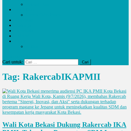
Potensi Desa
Pendidikan
kemendikbudristek
Kesehatan
Olahraga
Pariwisata
UMKM
Kalam
Artikel
site mode button
Cari untuk:
Tag:
RakercabIKAPMII
Wali Kota Bekasi Dukung Rakercab IKA