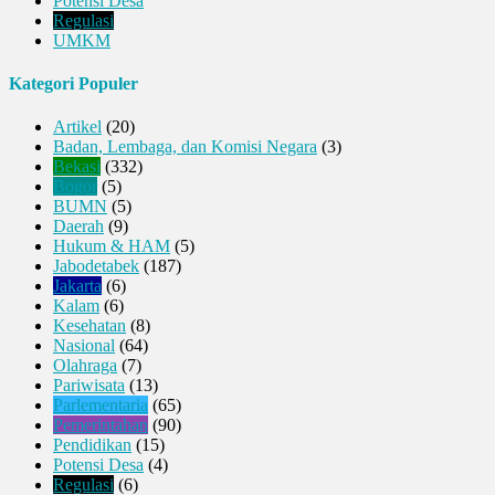
Potensi Desa
Regulasi
UMKM
Kategori Populer
Artikel
(20)
Badan, Lembaga, dan Komisi Negara
(3)
Bekasi
(332)
Bogor
(5)
BUMN
(5)
Daerah
(9)
Hukum & HAM
(5)
Jabodetabek
(187)
Jakarta
(6)
Kalam
(6)
Kesehatan
(8)
Nasional
(64)
Olahraga
(7)
Pariwisata
(13)
Parlementaria
(65)
Pemerintahan
(90)
Pendidikan
(15)
Potensi Desa
(4)
Regulasi
(6)