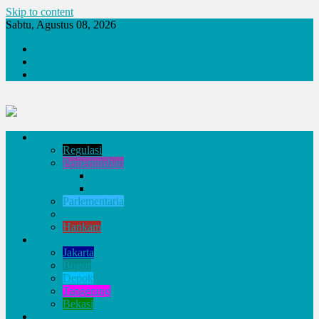
Skip to content
Sabtu, Agustus 08, 2026
Tentang Kami
Redaksi
Kontak
Nasional
Regulasi
Pemerintahan
Badan, Lembaga, dan Komisi Negara
BUMN
Parlementaria
Hukum & HAM
Hankam
Jabodetabek
Jakarta
Bogor
Depok
Tangerang
Bekasi
Daerah