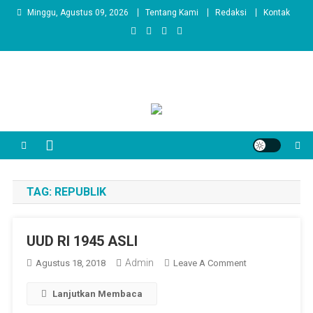
Skip
Minggu, Agustus 09, 2026
Tentang Kami
Redaksi
Kontak
to
content
TAG:
REPUBLIK
UUD RI 1945 ASLI
Admin
On
Agustus 18, 2018
Leave A Comment
UUD
Lanjutkan Membaca
RI
1945