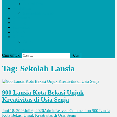
Potensi Desa
Pendidikan
kemendikbudristek
Kesehatan
Olahraga
Pariwisata
UMKM
Kalam
Artikel
site mode button
Cari untuk:
Tag:
Sekolah Lansia
900 Lansia Kota Bekasi Unjuk
Kreativitas di Usia Senja
Juni 18, 2026
Juli 6, 2026
Admin
Leave a Comment
on 900 Lansia
Kota Bekasi Unjuk Kreativitas di Usia Senja