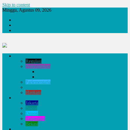
Skip to content
Minggu, Agustus 09, 2026
Tentang Kami
Redaksi
Kontak
Nasional
Regulasi
Pemerintahan
Badan, Lembaga, dan Komisi Negara
BUMN
Parlementaria
Hukum & HAM
Hankam
Jabodetabek
Jakarta
Bogor
Depok
Tangerang
Bekasi
Daerah