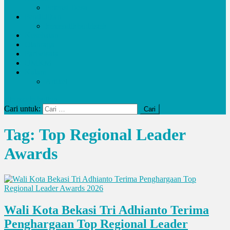
Potensi Desa
Pendidikan
kemendikbudristek
Kesehatan
Olahraga
Pariwisata
UMKM
Kalam
Artikel
site mode button
Cari untuk:
Tag:
Top Regional Leader
Awards
Wali Kota Bekasi Tri Adhianto Terima
Penghargaan Top Regional Leader