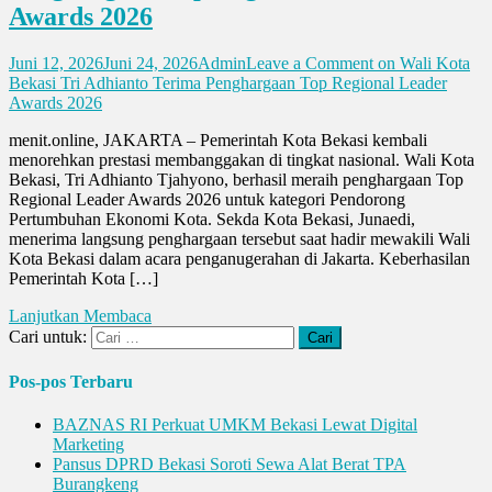
Awards 2026
Juni 12, 2026
Juni 24, 2026
Admin
Leave a Comment
on Wali Kota
Bekasi Tri Adhianto Terima Penghargaan Top Regional Leader
Awards 2026
menit.online, JAKARTA – Pemerintah Kota Bekasi kembali
menorehkan prestasi membanggakan di tingkat nasional. Wali Kota
Bekasi, Tri Adhianto Tjahyono, berhasil meraih penghargaan Top
Regional Leader Awards 2026 untuk kategori Pendorong
Pertumbuhan Ekonomi Kota. Sekda Kota Bekasi, Junaedi,
menerima langsung penghargaan tersebut saat hadir mewakili Wali
Kota Bekasi dalam acara penganugerahan di Jakarta. Keberhasilan
Pemerintah Kota […]
Lanjutkan Membaca
Cari untuk:
Pos-pos Terbaru
BAZNAS RI Perkuat UMKM Bekasi Lewat Digital
Marketing
Pansus DPRD Bekasi Soroti Sewa Alat Berat TPA
Burangkeng