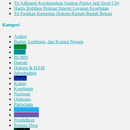
Tri Adhianto Kembangkan Stadion Patriot Jadi Sport City
Harris Bobihoe Perkuat Sinergi Layanan Kesehatan
Tri Pastikan Kepastian Hukum Rumah Ibadah Bekasi
Kategori
Artikel
Badan, Lembaga, dan Komisi Negara
Bekasi
Bogor
BUMN
Daerah
Hukum & HAM
Jabodetabek
Jakarta
Kalam
Kesehatan
Nasional
Olahraga
Pariwisata
Parlementaria
Pemerintahan
Pendidikan
Potensi Desa