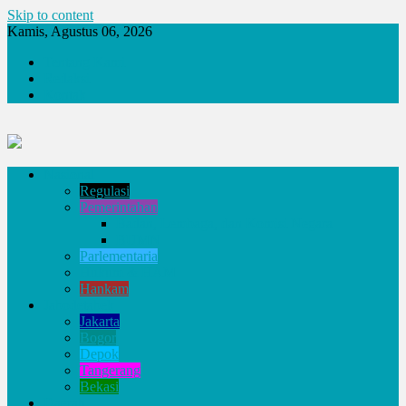
Skip to content
Kamis, Agustus 06, 2026
Tentang Kami
Redaksi
Kontak
Nasional
Regulasi
Pemerintahan
Badan, Lembaga, dan Komisi Negara
BUMN
Parlementaria
Hukum & HAM
Hankam
Jabodetabek
Jakarta
Bogor
Depok
Tangerang
Bekasi
Daerah