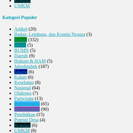
Regulasi
UMKM
Kategori Populer
Artikel
(20)
Badan, Lembaga, dan Komisi Negara
(3)
Bekasi
(332)
Bogor
(5)
BUMN
(5)
Daerah
(9)
Hukum & HAM
(5)
Jabodetabek
(187)
Jakarta
(6)
Kalam
(6)
Kesehatan
(8)
Nasional
(64)
Olahraga
(7)
Pariwisata
(13)
Parlementaria
(65)
Pemerintahan
(90)
Pendidikan
(15)
Potensi Desa
(4)
Regulasi
(6)
UMKM
(8)