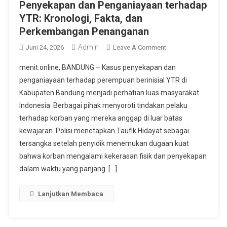
Penyekapan dan Penganiayaan terhadap
YTR: Kronologi, Fakta, dan
Perkembangan Penanganan
Admin
On
Juni 24, 2026
Leave A Comment
Taufik
menit.online, BANDUNG – Kasus penyekapan dan
Hidayat,
penganiayaan terhadap perempuan berinisial YTR di
Tersangka
Kabupaten Bandung menjadi perhatian luas masyarakat
Kasus
Indonesia. Berbagai pihak menyoroti tindakan pelaku
Penyekapan
Dan
terhadap korban yang mereka anggap di luar batas
Penganiayaan
kewajaran. Polisi menetapkan Taufik Hidayat sebagai
Terhadap
tersangka setelah penyidik menemukan dugaan kuat
YTR:
bahwa korban mengalami kekerasan fisik dan penyekapan
Kronologi,
dalam waktu yang panjang. […]
Fakta,
Dan
Lanjutkan Membaca
Perkembangan
Penanganan