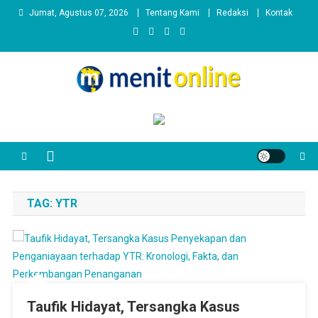
Skip
Jumat, Agustus 07, 2026
Tentang Kami
Redaksi
Kontak
to
content
TAG:
YTR
Taufik Hidayat, Tersangka Kasus