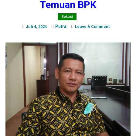
Temuan BPK
Bekasi
Putra
On
Juli 4, 2024
Leave A Comment
Ini
Kata
Anggota
Badan
Anggaran
DPRD
Kota
Bekasi,
Dariyanto
Soal
Temuan
BPK