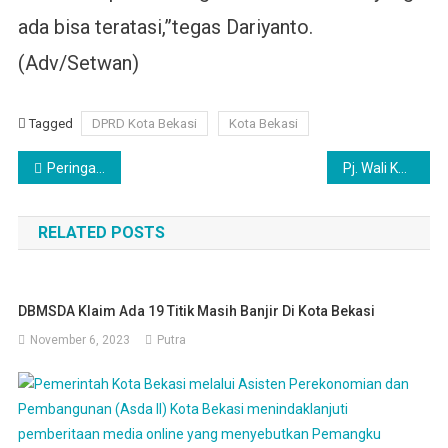
ada bisa teratasi,”tegas Dariyanto.
(Adv/Setwan)
Tagged
DPRD Kota Bekasi
Kota Bekasi
Navigasi
Peringatan Hari Anak Nasional, Pj Wali Kota Bekasi Berikan Apresiasi Kepada Penggiat Pengajar Non formal
Pj. Wali Kota Bekasi Tegaskan Inspektorat untuk Tingkatkan Pembinaan, Pendampingan dan Pengawasan
pos
RELATED POSTS
DBMSDA Klaim Ada 19 Titik Masih Banjir Di Kota Bekasi
November 6, 2023
Putra