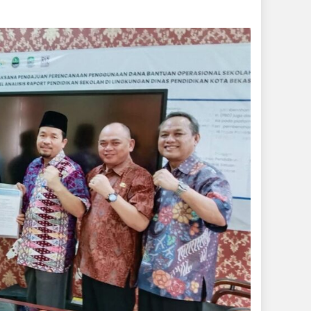
Ketua
PWI
Perwakilan
Bekasi
Berharap
Bisa
Beriringan
Dengan
Dinas
Pendidikan