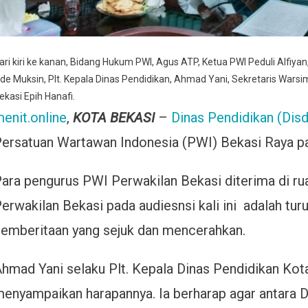
ari kiri ke kanan, Bidang Hukum PWI, Agus ATP, Ketua PWI Peduli Alfiya
de Muksin, Plt. Kepala Dinas Pendidikan, Ahmad Yani, Sekretaris Wars
ekasi Epih Hanafi.
enit.online
,
KOTA BEKASI
–
Dinas Pendidikan (Disd
ersatuan Wartawan Indonesia (PWI) Bekasi Raya pa
ara pengurus PWI Perwakilan Bekasi diterima di ru
erwakilan Bekasi pada audiesnsi kali ini adalah tu
emberitaan yang sejuk dan mencerahkan.
hmad Yani selaku Plt. Kepala Dinas Pendidikan Kot
enyampaikan harapannya. Ia berharap agar antara 