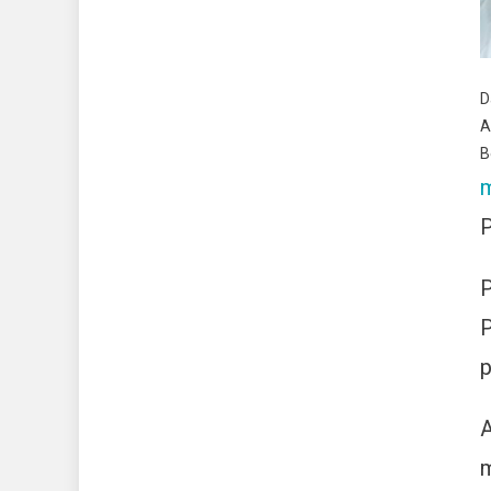
D
A
B
m
P
P
P
p
A
m