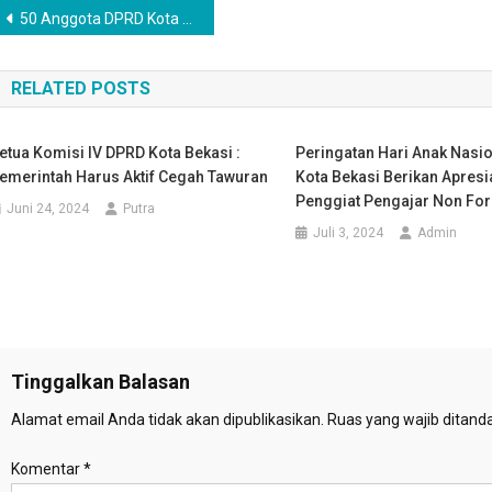
Navigasi
50 Anggota DPRD Kota Bekasi Di Lantik Hari Ini
pos
RELATED POSTS
etua Komisi IV DPRD Kota Bekasi :
Peringatan Hari Anak Nasion
emerintah Harus Aktif Cegah Tawuran
Kota Bekasi Berikan Apres
Penggiat Pengajar Non Fo
Juni 24, 2024
Putra
Juli 3, 2024
Admin
Tinggalkan Balasan
Alamat email Anda tidak akan dipublikasikan.
Ruas yang wajib ditand
Komentar
*