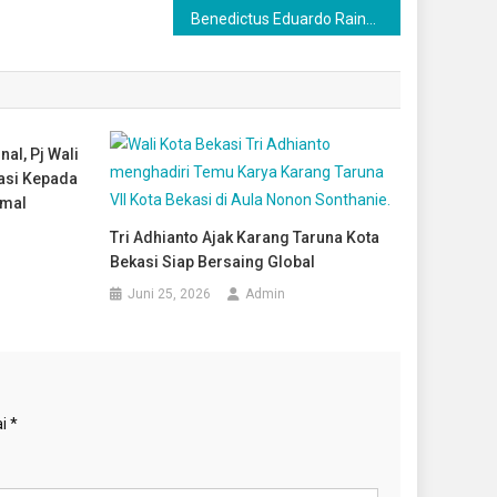
Benedictus Eduardo Rainer Latuny Raih Medali Emas Kejuaraan Pencak Silat Pengda DKI Open
al, Pj Wali
iasi Kepada
rmal
Tri Adhianto Ajak Karang Taruna Kota
Bekasi Siap Bersaing Global
Juni 25, 2026
Admin
ai
*