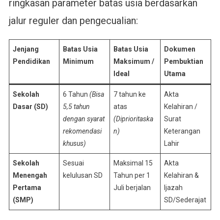
ringkasan parameter batas usia berdasarkan
jalur reguler dan pengecualian:
Jenjang
Batas Usia
Batas Usia
Dokumen
Pendidikan
Minimum
Maksimum /
Pembuktian
Ideal
Utama
Sekolah
6 Tahun
(Bisa
7 tahun ke
Akta
Dasar (SD)
5,5 tahun
atas
Kelahiran /
dengan syarat
(Diprioritaska
Surat
rekomendasi
n)
Keterangan
khusus)
Lahir
Sekolah
Sesuai
Maksimal 15
Akta
Menengah
kelulusan SD
Tahun per 1
Kelahiran &
Pertama
Juli berjalan
Ijazah
(SMP)
SD/Sederajat