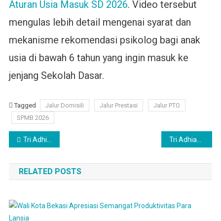
Aturan Usia Masuk SD 2026
. Video tersebut
mengulas lebih detail mengenai syarat dan
mekanisme rekomendasi psikolog bagi anak
usia di bawah 6 tahun yang ingin masuk ke
jenjang Sekolah Dasar.
Tagged
Jalur Domisili
Jalur Prestasi
Jalur PTO
SPMB 2026
Navigasi
Tri Adhianto Ajak Karang Taruna Kota Bekasi Siap Bersaing Global
Tri Adhianto Pelajari Teknologi PSEL di China
pos
RELATED POSTS