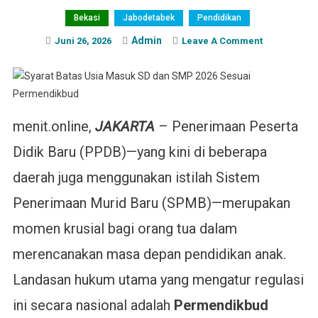
Bekasi
Jabodetabek
Pendidikan
Admin
On
Juni 26, 2026
Leave A Comment
Syarat
Batas
Usia
Masuk
SD
menit.online,
JAKARTA
– Penerimaan Peserta
Dan
Didik Baru (PPDB)—yang kini di beberapa
SMP
2026
daerah juga menggunakan istilah Sistem
Sesuai
Penerimaan Murid Baru (SPMB)—merupakan
Permendikb
momen krusial bagi orang tua dalam
merencanakan masa depan pendidikan anak.
Landasan hukum utama yang mengatur regulasi
ini secara nasional adalah
Permendikbud