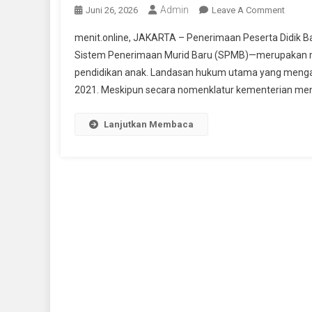
Admin
On
Juni 26, 2026
Leave A Comment
Syarat
menit.online, JAKARTA – Penerimaan Peserta Didik B
Batas
Sistem Penerimaan Murid Baru (SPMB)—merupakan m
Usia
pendidikan anak. Landasan hukum utama yang mengatu
Masuk
2021. Meskipun secara nomenklatur kementerian men
SD
Dan
SMP
Lanjutkan Membaca
2026
Sesuai
Perme