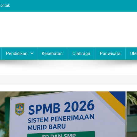
Kontak
Pendidikan
Kesehatan
Olahraga
Pariwisata
UM