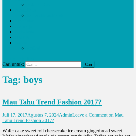
Potensi Desa
Pendidikan
kemendikbudristek
Kesehatan
Olahraga
Pariwisata
UMKM
Kalam
Artikel
site mode button
Cari untuk:
Tag:
boys
Mau Tahu Trend Fashion 2017?
Juli 17, 2017
Agustus 7, 2024
Admin
Leave a Comment
on Mau
Tahu Trend Fashion 2017?
Wafer cake sweet roll cheesecake ice cream gingerbread sweet.