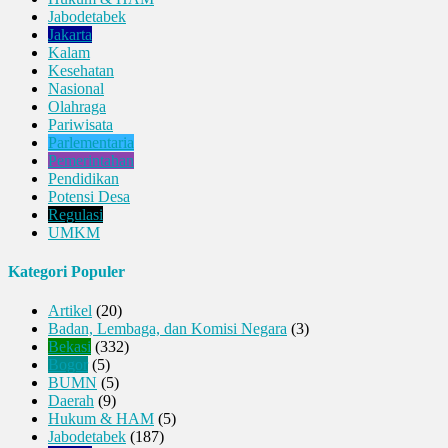
Jabodetabek
Jakarta
Kalam
Kesehatan
Nasional
Olahraga
Pariwisata
Parlementaria
Pemerintahan
Pendidikan
Potensi Desa
Regulasi
UMKM
Kategori Populer
Artikel
(20)
Badan, Lembaga, dan Komisi Negara
(3)
Bekasi
(332)
Bogor
(5)
BUMN
(5)
Daerah
(9)
Hukum & HAM
(5)
Jabodetabek
(187)