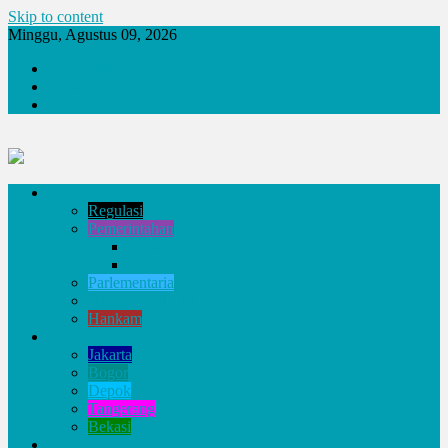
Skip to content
Minggu, Agustus 09, 2026
Tentang Kami
Redaksi
Kontak
Nasional
Regulasi
Pemerintahan
Badan, Lembaga, dan Komisi Negara
BUMN
Parlementaria
Hukum & HAM
Hankam
Jabodetabek
Jakarta
Bogor
Depok
Tangerang
Bekasi
Daerah