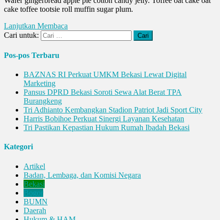
Wafer gingerbread apple pie cotton candy jelly. Toffee oat cake oat
cake toffee tootsie roll muffin sugar plum.
Lanjutkan Membaca
Cari untuk:
Pos-pos Terbaru
BAZNAS RI Perkuat UMKM Bekasi Lewat Digital
Marketing
Pansus DPRD Bekasi Soroti Sewa Alat Berat TPA
Burangkeng
Tri Adhianto Kembangkan Stadion Patriot Jadi Sport City
Harris Bobihoe Perkuat Sinergi Layanan Kesehatan
Tri Pastikan Kepastian Hukum Rumah Ibadah Bekasi
Kategori
Artikel
Badan, Lembaga, dan Komisi Negara
Bekasi
Bogor
BUMN
Daerah
Hukum & HAM