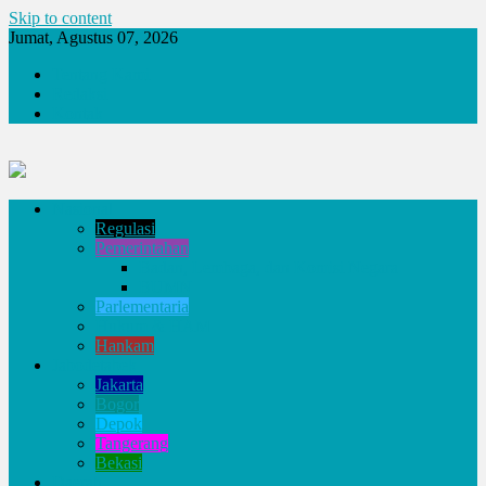
Skip to content
Jumat, Agustus 07, 2026
Tentang Kami
Redaksi
Kontak
Nasional
Regulasi
Pemerintahan
Badan, Lembaga, dan Komisi Negara
BUMN
Parlementaria
Hukum & HAM
Hankam
Jabodetabek
Jakarta
Bogor
Depok
Tangerang
Bekasi
Daerah