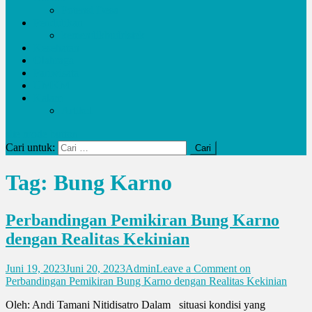
Potensi Desa
Pendidikan
kemendikbudristek
Kesehatan
Olahraga
Pariwisata
UMKM
Kalam
Artikel
site mode button
Cari untuk:
Tag:
Bung Karno
Perbandingan Pemikiran Bung Karno
dengan Realitas Kekinian
Juni 19, 2023
Juni 20, 2023
Admin
Leave a Comment
on
Perbandingan Pemikiran Bung Karno dengan Realitas Kekinian
Oleh: Andi Tamani Nitidisatro Dalam situasi kondisi yang