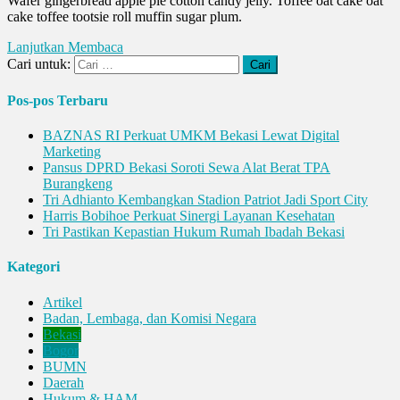
Wafer gingerbread apple pie cotton candy jelly. Toffee oat cake oat
cake toffee tootsie roll muffin sugar plum.
Lanjutkan Membaca
Cari untuk:
Pos-pos Terbaru
BAZNAS RI Perkuat UMKM Bekasi Lewat Digital
Marketing
Pansus DPRD Bekasi Soroti Sewa Alat Berat TPA
Burangkeng
Tri Adhianto Kembangkan Stadion Patriot Jadi Sport City
Harris Bobihoe Perkuat Sinergi Layanan Kesehatan
Tri Pastikan Kepastian Hukum Rumah Ibadah Bekasi
Kategori
Artikel
Badan, Lembaga, dan Komisi Negara
Bekasi
Bogor
BUMN
Daerah
Hukum & HAM