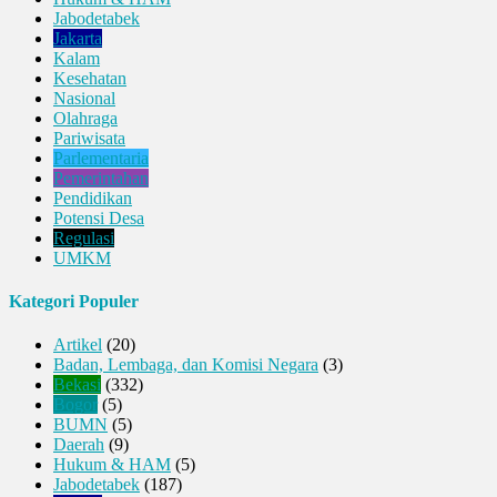
Jabodetabek
Jakarta
Kalam
Kesehatan
Nasional
Olahraga
Pariwisata
Parlementaria
Pemerintahan
Pendidikan
Potensi Desa
Regulasi
UMKM
Kategori Populer
Artikel
(20)
Badan, Lembaga, dan Komisi Negara
(3)
Bekasi
(332)
Bogor
(5)
BUMN
(5)
Daerah
(9)
Hukum & HAM
(5)
Jabodetabek
(187)