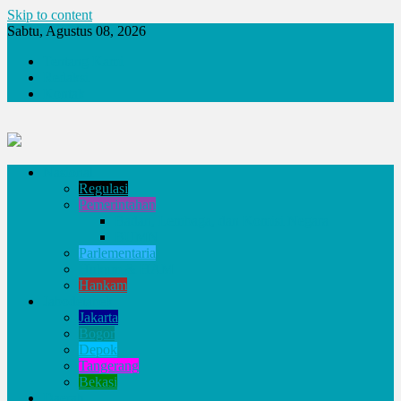
Skip to content
Sabtu, Agustus 08, 2026
Tentang Kami
Redaksi
Kontak
Nasional
Regulasi
Pemerintahan
Badan, Lembaga, dan Komisi Negara
BUMN
Parlementaria
Hukum & HAM
Hankam
Jabodetabek
Jakarta
Bogor
Depok
Tangerang
Bekasi
Daerah