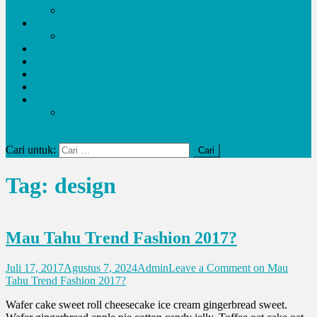
Potensi Desa
Pendidikan
kemendikbudristek
Kesehatan
Olahraga
Pariwisata
UMKM
Kalam
Artikel
site mode button
Cari untuk:
Tag:
design
Mau Tahu Trend Fashion 2017?
Juli 17, 2017
Agustus 7, 2024
Admin
Leave a Comment
on Mau
Tahu Trend Fashion 2017?
Wafer cake sweet roll cheesecake ice cream gingerbread sweet.