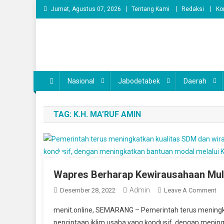
Skip
Jumat, Agustus 07, 2026
Tentang Kami
Redaksi
Ko
to
content
Nasional
Jabodetabek
Daerah
TAG:
K.H. MA’RUF AMIN
Wapres Berharap Kewirausahaan Mula
Admin
On
Desember 28, 2022
Leave A Comment
Wa
menit.online, SEMARANG – Pemerintah terus mening
Be
penciptaan iklim usaha yang kondusif, dengan meni