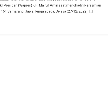
wirausahaan
 Presiden (Wapres) K.H. Ma’ruf Amin saat menghadiri Peresmian
lai
161 Semarang, Jawa Tengah pada, Selasa (27/12/2022). […]
kenalkan
jak
ia
uda