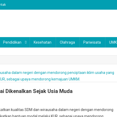
ntak
Pendidikan
Kesehatan
Olahraga
Pariwisata
UM
i Dikenalkan Sejak Usia Muda
pres
katkan kualitas SDM dan wirausaha dalam negeri dengan mendorong
rharap
ngkatkan bantuan modal melalui KUR, sebagai upaya mendorong