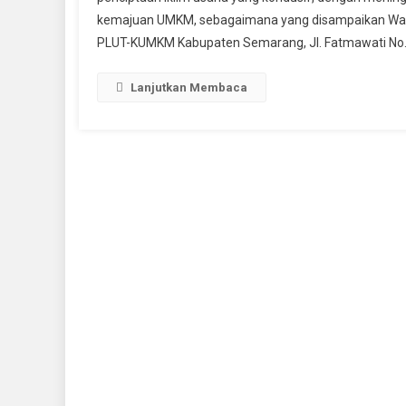
Ke
kemajuan UMKM, sebagaimana yang disampaikan Wakil
Mu
PLUT-KUMKM Kabupaten Semarang, Jl. Fatmawati No. 
Di
Se
Us
Lanjutkan Membaca
M