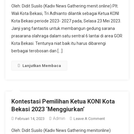
Selamat
Oleh: Didit Susilo (Kadiv News Gathering menit.online) Plt.
Bekerja
Wali Kota Bekasi, Tri Adhianto dilantik sebagai Ketua KONI
Mas
Kota Bekasi periode 2023- 2027 pada, Selasa 23 Mei 2023.
Tri
Janji yang fantastis untuk membangun gedung sarana
Untuk
Menuju
prasarana olahraga dalam satu sentral 6 lantai di area GOR
Olahraga
Kota Bekasi. Tentunya niat baik itu harus dibarengi
Industri
berbagai terobosan dan […]
Dan
Industri
Lanjutkan Membaca
Olahraga
Kota
Bekasi
Kontestasi Pemilihan Ketua KONI Kota
Bekasi 2023 ‘Menggiurkan’
Admin
On
Februari 14, 2023
Leave A Comment
Kontestasi
Oleh: Didit Susilo (Kadiv News Gathering menitonline)
Pemilihan