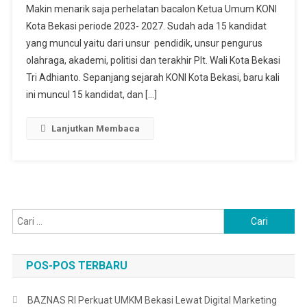
Makin menarik saja perhelatan bacalon Ketua Umum KONI
Ketua
Kota Bekasi periode 2023- 2027. Sudah ada 15 kandidat
KONI
yang muncul yaitu dari unsur pendidik, unsur pengurus
Kota
Bekasi
olahraga, akademi, politisi dan terakhir Plt. Wali Kota Bekasi
2023
Tri Adhianto. Sepanjang sejarah KONI Kota Bekasi, baru kali
‘Menggiurkan’
ini muncul 15 kandidat, dan […]
Lanjutkan Membaca
Cari
untuk:
POS-POS TERBARU
BAZNAS RI Perkuat UMKM Bekasi Lewat Digital Marketing