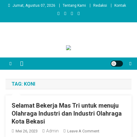
Skip
Jumat, Agustus 07, 2026
Tentang Kami
Redaksi
Kontak
to
content
TAG:
KONI
Selamat Bekerja Mas Tri untuk menuju
Olahraga Industri dan Industri Olahraga
Kota Bekasi
Admin
On
Mei 26, 2023
Leave A Comment