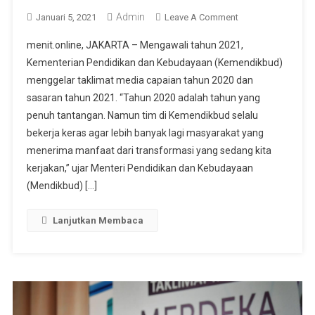
Admin
On
Januari 5, 2021
Leave A Comment
Nadiem
menit.online, JAKARTA – Mengawali tahun 2021,
A.
Kementerian Pendidikan dan Kebudayaan (Kemendikbud)
Makarim
menggelar taklimat media capaian tahun 2020 dan
Jabarkan
sasaran tahun 2021. “Tahun 2020 adalah tahun yang
Capaian
Tahun
penuh tantangan. Namun tim di Kemendikbud selalu
2020
bekerja keras agar lebih banyak lagi masyarakat yang
Dan
menerima manfaat dari transformasi yang sedang kita
Sasaran
kerjakan,” ujar Menteri Pendidikan dan Kebudayaan
Tahun
(Mendikbud) […]
2021
Lanjutkan Membaca