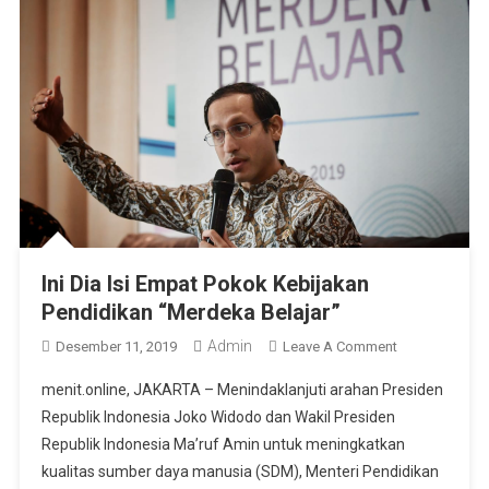
Ini Dia Isi Empat Pokok Kebijakan
Pendidikan “Merdeka Belajar”
Admin
On
Desember 11, 2019
Leave A Comment
Ini
menit.online, JAKARTA – Menindaklanjuti arahan Presiden
Dia
Republik Indonesia Joko Widodo dan Wakil Presiden
Isi
Republik Indonesia Ma’ruf Amin untuk meningkatkan
Empat
kualitas sumber daya manusia (SDM), Menteri Pendidikan
Pokok