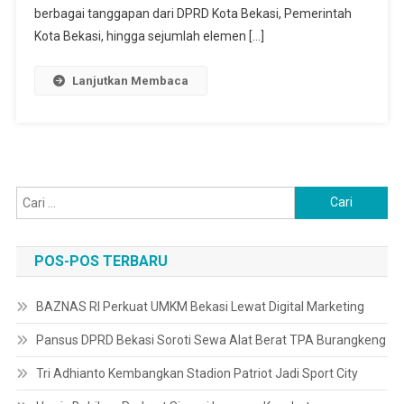
Jadi
berbagai tanggapan dari DPRD Kota Bekasi, Pemerintah
Sorotan,
Kota Bekasi, hingga sejumlah elemen […]
DPRD
Minta
Lanjutkan Membaca
Proses
Sesuai
Hukum
Cari
untuk:
POS-POS TERBARU
BAZNAS RI Perkuat UMKM Bekasi Lewat Digital Marketing
Pansus DPRD Bekasi Soroti Sewa Alat Berat TPA Burangkeng
Tri Adhianto Kembangkan Stadion Patriot Jadi Sport City