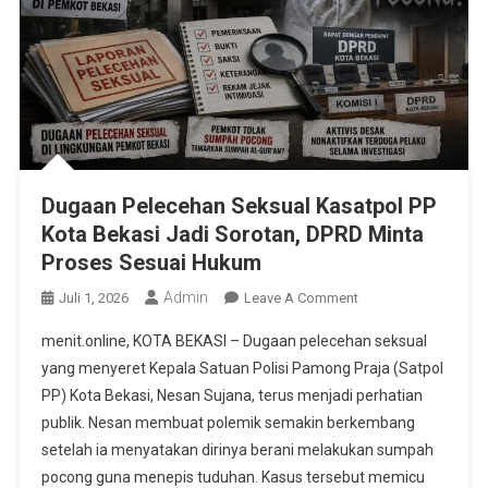
Dugaan Pelecehan Seksual Kasatpol PP
Kota Bekasi Jadi Sorotan, DPRD Minta
Proses Sesuai Hukum
Admin
On
Juli 1, 2026
Leave A Comment
Dugaan
menit.online, KOTA BEKASI – Dugaan pelecehan seksual
Pelecehan
yang menyeret Kepala Satuan Polisi Pamong Praja (Satpol
Seksual
PP) Kota Bekasi, Nesan Sujana, terus menjadi perhatian
Kasatpol
publik. Nesan membuat polemik semakin berkembang
PP
Kota
setelah ia menyatakan dirinya berani melakukan sumpah
Bekasi
pocong guna menepis tuduhan. Kasus tersebut memicu