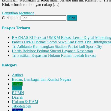
kedinasan. Kebijakan tersebut mulai berlaku hari ini. Karena itu, Tr
Kini, seluruh rombongan cukup […]
Lanjutkan Membaca
Cari untuk:
Pos-pos Terbaru
BAZNAS RI Perkuat UMKM Bekasi Lewat Digital Marketin
Pansus DPRD Bekasi Soroti Sewa Alat Berat TPA Burangken
Tri Adhianto Kembangkan Stadion Patriot Jadi Sport City
Harris Bobihoe Perkuat Sinergi Layanan Kesehatan
Tri Pastikan Kepastian Hukum Rumah Ibadah Bekasi
Kategori
Artikel
Badan, Lembaga, dan Komisi Negara
Bekasi
Bogor
BUMN
Daerah
Hukum & HAM
Jabodetabek
Jakarta