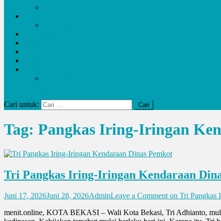
Potensi Desa
Pendidikan
kemendikbudristek
Kesehatan
Olahraga
Pariwisata
UMKM
Kalam
Artikel
site mode button
Cari untuk:
Tag:
Pangkas Iring-Iringan Ke
Tri Pangkas Iring-Iringan Kendaraan Din
Juni 17, 2026
Juni 28, 2026
Admin
Leave a Comment
on Tri Pangkas 
menit.online, KOTA BEKASI – Wali Kota Bekasi, Tri Adhianto, mulai