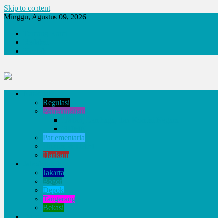
Skip to content
Minggu, Agustus 09, 2026
Tentang Kami
Redaksi
Kontak
Nasional
Regulasi
Pemerintahan
Badan, Lembaga, dan Komisi Negara
BUMN
Parlementaria
Hukum & HAM
Hankam
Jabodetabek
Jakarta
Bogor
Depok
Tangerang
Bekasi
Daerah