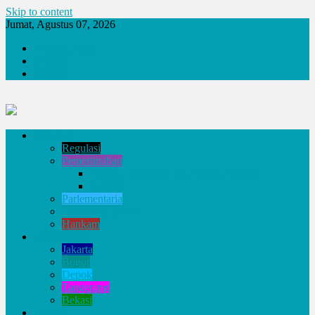
Skip to content
Jumat, Agustus 07, 2026
Tentang Kami
Redaksi
Kontak
Nasional
Regulasi
Pemerintahan
Badan, Lembaga, dan Komisi Negara
BUMN
Parlementaria
Hukum & HAM
Hankam
Jabodetabek
Jakarta
Bogor
Depok
Tangerang
Bekasi
Daerah