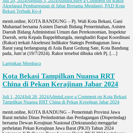
Juli 20, 2024
Agustus 3, 2024
Admin
Leave a Comment
on Rakor
Akselarasi Pembangunan di Jabar Bersama Mendagri, PAD Kota
Bekasi Terbaik Ke-4
menit.online, KOTA BANDUNG – Pj. Wali Kota Bekasi, Gani
Muhamad bersama Asisten Daerah Bidang Pemerintahan, Asisten
Daerah Bidang Administrasi Umum dan Perekonomian, Inspektur
Daerah, serta Kepala Bappelitbangda, menghadiri Rapat Koordinasi
(Rakor) terkait Akselerasi Indikator Stategis Pembagunan Jawa
Barat yang berlangsung di Aula Barat Gedung Sate, Kota Bandung
pada, Jum’at (19/7/2024). Rakor tersebut dibuka oleh Pj. […]
Lanjutkan Membaca
Kota Bekasi Tampilkan Nuansa RRT
China di Pekan Kerajinan Jabar 2024
Juli 1, 2024
Juli 28, 2024
Admin
Leave a Comment
on Kota Bekasi
Tampilkan Nuansa RRT China di Pekan Kerajinan Jabar 2024
menit.online, KOTA BANDUNG – Pemerintah Provinsi Jawa
Barat melalui Dinas Perindustrian dan Perdagangan (Disperindag)
bersama Dewan Kerajinan Nasional (Dekranasda) menggelar
perhelatan Pekan Kerajinan Jawa Barat (PKJJ) Tahun 2024