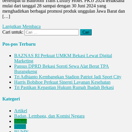
bertempat di Ballroom Trans Luxury Hotel. PKJJ 2024 terlaksana
mulai dari tanggal 28 sampai dengan 30 Juni 2024 yang
menghadirkan berbagai promosi produk unggulan Jawa Barat dan
[…]
Lanjutkan Membaca
Cari untuk:
Pos-pos Terbaru
BAZNAS RI Perkuat UMKM Bekasi Lewat Digital
Marketing
Pansus DPRD Bekasi Soroti Sewa Alat Berat TPA
Burangkeng
Tri Adhianto Kembangkan Stadion Patriot Jadi Sport City
Harris Bobihoe Perkuat Sinergi Layanan Kesehatan
Tri Pastikan Kepastian Hukum Rumah Ibadah Bekasi
Kategori
Artikel
Badan, Lembaga, dan Komisi Negara
Bekasi
Bogor
BUMN