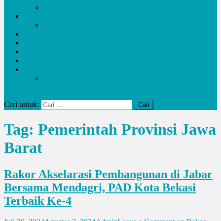
Potensi Desa
Pendidikan
kemendikbudristek
Kesehatan
Olahraga
Pariwisata
UMKM
Kalam
Artikel
site mode button
Cari untuk:
Tag:
Pemerintah Provinsi Jawa
Barat
Rakor Akselarasi Pembangunan di Jabar
Bersama Mendagri, PAD Kota Bekasi
Terbaik Ke-4