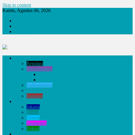
Skip to content
Kamis, Agustus 06, 2026
Tentang Kami
Redaksi
Kontak
Nasional
Regulasi
Pemerintahan
Badan, Lembaga, dan Komisi Negara
BUMN
Parlementaria
Hukum & HAM
Hankam
Jabodetabek
Jakarta
Bogor
Depok
Tangerang
Bekasi
Daerah