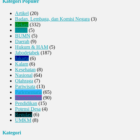
Kategori Populer
Artikel
(20)
Badan, Lembaga, dan Komisi Negara
(3)
Bekasi
(332)
Bogor
(5)
BUMN
(5)
Daerah
(9)
Hukum & HAM
(5)
Jabodetabek
(187)
Jakarta
(6)
Kalam
(6)
Kesehatan
(8)
Nasional
(64)
Olahraga
(7)
Pariwisata
(13)
Parlementaria
(65)
Pemerintahan
(90)
Pendidikan
(15)
Potensi Desa
(4)
Regulasi
(6)
UMKM
(8)
Kategori