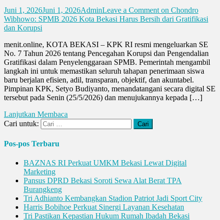
Juni 1, 2026
Juni 1, 2026
Admin
Leave a Comment
on Chondro
Wibhowo: SPMB 2026 Kota Bekasi Harus Bersih dari Gratifikasi
dan Korupsi
menit.online, KOTA BEKASI – KPK RI resmi mengeluarkan SE
No. 7 Tahun 2026 tentang Pencegahan Korupsi dan Pengendalian
Gratifikasi dalam Penyelenggaraan SPMB. Pemerintah mengambil
langkah ini untuk memastikan seluruh tahapan penerimaan siswa
baru berjalan efisien, adil, transparan, objektif, dan akuntabel.
Pimpinan KPK, Setyo Budiyanto, menandatangani secara digital SE
tersebut pada Senin (25/5/2026) dan menujukannya kepada […]
Lanjutkan Membaca
Cari untuk:
Pos-pos Terbaru
BAZNAS RI Perkuat UMKM Bekasi Lewat Digital
Marketing
Pansus DPRD Bekasi Soroti Sewa Alat Berat TPA
Burangkeng
Tri Adhianto Kembangkan Stadion Patriot Jadi Sport City
Harris Bobihoe Perkuat Sinergi Layanan Kesehatan
Tri Pastikan Kepastian Hukum Rumah Ibadah Bekasi