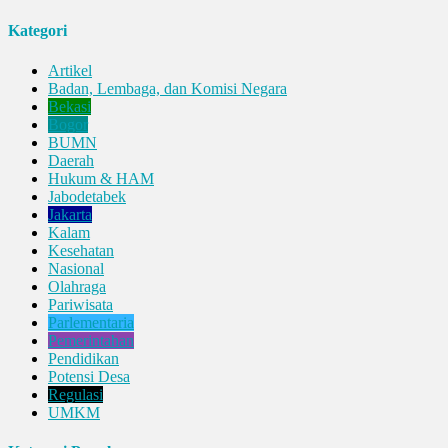
Kategori
Artikel
Badan, Lembaga, dan Komisi Negara
Bekasi
Bogor
BUMN
Daerah
Hukum & HAM
Jabodetabek
Jakarta
Kalam
Kesehatan
Nasional
Olahraga
Pariwisata
Parlementaria
Pemerintahan
Pendidikan
Potensi Desa
Regulasi
UMKM