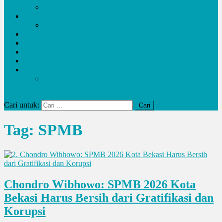
Potensi Desa
Pendidikan
kemendikbudristek
Kesehatan
Olahraga
Pariwisata
UMKM
Kalam
Artikel
site mode button
Cari untuk:
Tag:
SPMB
Chondro Wibhowo: SPMB 2026 Kota
Bekasi Harus Bersih dari Gratifikasi dan
Korupsi