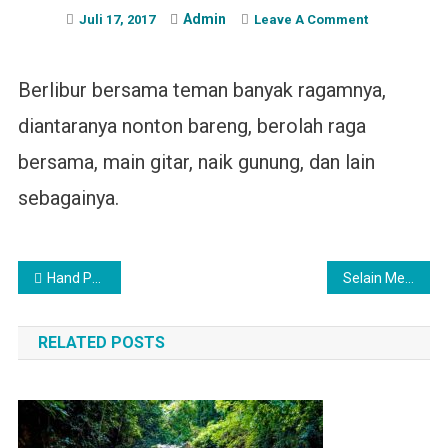
Admin
On
Juli 17, 2017
Leave A Comment
Berpergian
Bersama
Berlibur bersama teman banyak ragamnya,
Teman
Menyenang
diantaranya nonton bareng, berolah raga
bersama, main gitar, naik gunung, dan lain
sebagainya.
Navigasi
Hand Phone Trending yang Merubah Gaya Hidup Anda
Selain Menyenangkan Skateboard Juga Olah Raga yang Seru
pos
RELATED POSTS