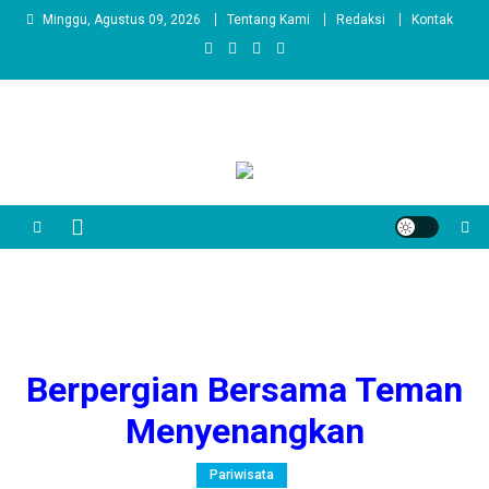
Skip
Minggu, Agustus 09, 2026
Tentang Kami
Redaksi
Kontak
to
content
Berpergian Bersama Teman
Menyenangkan
Pariwisata