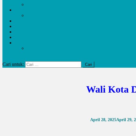
Potensi Desa
Pendidikan
kemendikbudristek
Kesehatan
Olahraga
Pariwisata
UMKM
Kalam
Artikel
site mode button
Cari untuk:
Wali Kota 
April 28, 2025
April 29, 