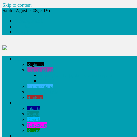
Skip to content
Sabtu, Agustus 08, 2026
Tentang Kami
Redaksi
Kontak
Nasional
Regulasi
Pemerintahan
Badan, Lembaga, dan Komisi Negara
BUMN
Parlementaria
Hukum & HAM
Hankam
Jabodetabek
Jakarta
Bogor
Depok
Tangerang
Bekasi
Daerah