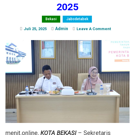
2025
Bekasi
Jabodetabek
Admin
On
Juli 25, 2025
Leave A Comment
Entry
Meeting
Pengawasa
Penyelengg
Pemerintah
Daerah
Tahun
2025
menit.online,
KOTA BEKASI
– Sekretaris