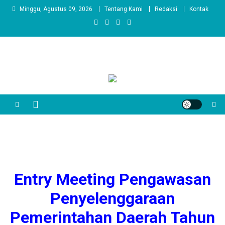
Skip
Minggu, Agustus 09, 2026
Tentang Kami
Redaksi
Kontak
to
content
Entry Meeting Pengawasan
Penyelenggaraan
Pemerintahan Daerah Tahun