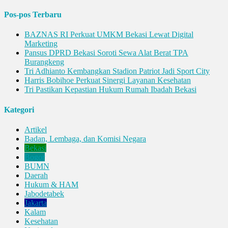
untuk:
Pos-pos Terbaru
BAZNAS RI Perkuat UMKM Bekasi Lewat Digital
Marketing
Pansus DPRD Bekasi Soroti Sewa Alat Berat TPA
Burangkeng
Tri Adhianto Kembangkan Stadion Patriot Jadi Sport City
Harris Bobihoe Perkuat Sinergi Layanan Kesehatan
Tri Pastikan Kepastian Hukum Rumah Ibadah Bekasi
Kategori
Artikel
Badan, Lembaga, dan Komisi Negara
Bekasi
Bogor
BUMN
Daerah
Hukum & HAM
Jabodetabek
Jakarta
Kalam
Kesehatan