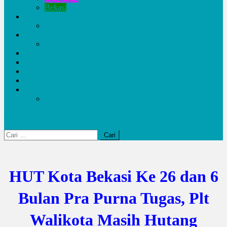
Bekasi
Daerah
Potensi Desa
Pendidikan
kemendikbudristek
Kesehatan
Olahraga
Pariwisata
UMKM
Kalam
Artikel
site mode button
Cari
untuk:
HUT Kota Bekasi Ke 26 dan 6
Bulan Pra Purna Tugas, Plt
Walikota Masih Hutang