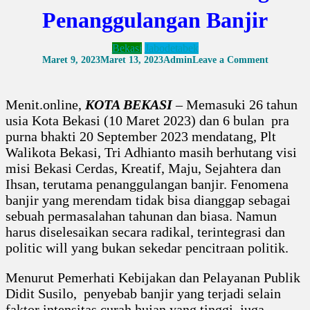
Penanggulangan Banjir
Bekasi
Jabodetabek
on
Maret 9, 2023
Maret 13, 2023
Admin
Leave a Comment
HUT
Kota
Bekasi
Menit.online,
KOTA BEKASI
– Memasuki 26 tahun
Ke
26
usia Kota Bekasi (10 Maret 2023) dan 6 bulan pra
dan
purna bhakti 20 September 2023 mendatang, Plt
6
Bulan
Walikota Bekasi, Tri Adhianto masih berhutang visi
Pra
misi Bekasi Cerdas, Kreatif, Maju, Sejahtera dan
Purna
Tugas,
Ihsan, terutama penanggulangan banjir. Fenomena
Plt
banjir yang merendam tidak bisa dianggap sebagai
Walikota
sebuah permasalahan tahunan dan biasa. Namun
Masih
Hutang
harus diselesaikan secara radikal, terintegrasi dan
Penanggu
politic will yang bukan sekedar pencitraan politik.
Banjir
Menurut Pemerhati Kebijakan dan Pelayanan Publik
Didit Susilo, penyebab banjir yang terjadi selain
faktor intensitas curah hujan yang tinggi, juga