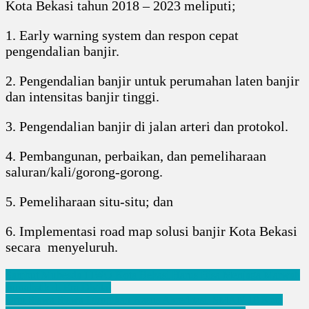
Kota Bekasi tahun 2018 – 2023 meliputi;
1. Early warning system dan respon cepat
pengendalian banjir.
2. Pengendalian banjir untuk perumahan laten banjir
dan intensitas banjir tinggi.
3. Pengendalian banjir di jalan arteri dan protokol.
4. Pembangunan, perbaikan, dan pemeliharaan
saluran/kali/gorong-gorong.
5. Pemeliharaan situ-situ; dan
6. Implementasi road map solusi banjir Kota Bekasi
secara menyeluruh.
Navigasi
Sambut Mubesda I IWO Kota Bekasi Harus Bisa Menjaga Marwah
Jurnalistik di Era Digital
pos
Ortu Siswa Siswa Dirugikan Kasus Akreditasi SMAN 18 Kota