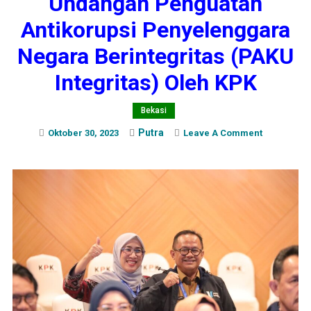
Undangan Penguatan
Antikorupsi Penyelenggara
Negara Berintegritas (PAKU
Integritas) Oleh KPK
Bekasi
Putra
On
Oktober 30, 2023
Leave A Comment
Pj.
Wali
Kota
Beksi
Hadiri
Undangan
Penguatan
Antikorups
Penyeleng
Negara
Berintegrit