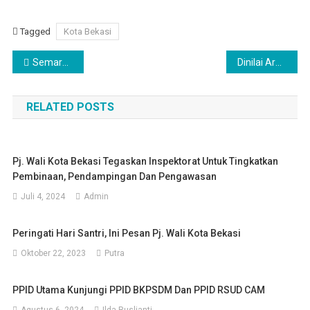
Tagged
Kota Bekasi
Navigasi
Semarak Sumpah Pemuda, Ini Kata Tokoh Pemuda dan Karang Taruna Kaliabang Tengah
Dinilai Arogan, Komite Sekolah : Pecat Kepsek SDN Jatiluhur II
pos
RELATED POSTS
Pj. Wali Kota Bekasi Tegaskan Inspektorat Untuk Tingkatkan
Pembinaan, Pendampingan Dan Pengawasan
Juli 4, 2024
Admin
Peringati Hari Santri, Ini Pesan Pj. Wali Kota Bekasi
Oktober 22, 2023
Putra
PPID Utama Kunjungi PPID BKPSDM Dan PPID RSUD CAM
Agustus 6, 2024
Ilda Ruslianti