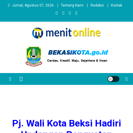
Skip
Jumat, Agustus 07, 2026
Tentang Kami
Redaksi
Kontak
to
content
Pj. Wali Kota Beksi Hadiri