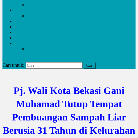
Potensi Desa
Pendidikan
kemendikbudristek
Kesehatan
Olahraga
Pariwisata
UMKM
Kalam
Artikel
site mode button
Cari untuk:
Pj. Wali Kota Bekasi Gani
Muhamad Tutup Tempat
Pembuangan Sampah Liar
Berusia 31 Tahun di Kelurahan