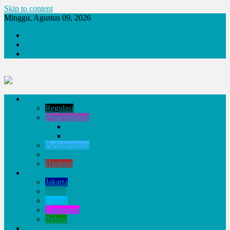
Skip to content
Minggu, Agustus 09, 2026
Tentang Kami
Redaksi
Kontak
Nasional
Regulasi
Pemerintahan
Badan, Lembaga, dan Komisi Negara
BUMN
Parlementaria
Hukum & HAM
Hankam
Jabodetabek
Jakarta
Bogor
Depok
Tangerang
Bekasi
Daerah