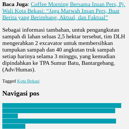
Baca Juga
:
Coffee Morning Bersama Insan Pers, Pj.
Wali Kota Bekasi: “Jaga Marwah Insan Pers, Buat
Berita yang Berimbang, Aktual, dan Faktual”
Sebagai informasi tambahan, untuk pengangkutan
sampah di lahan seluas 2,5 hektar tersebut, tim DLH
mengerahkan 2 excavator untuk membersihkan
tumpukan sampah dan 40 angkutan truk sampah
setiap harinya selama 3 minggu, yang kemudian
dipindahkan ke TPA Sumur Batu, Bantargebang.
(Adv/Humas).
Tagged
Kota Bekasi
Navigasi pos
Coffee Morning Bersama Insan Pers, Pj. Wali Kota Bekasi: “Jaga
Marwah Insan Pers, Buat Berita yang Berimbang, Aktual, dan
Faktual”
PPP Kota Bekasi Latih 36 Kordinator Saksi Kecamatan Untuk
Pemilu 2024